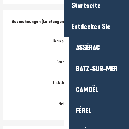
Startseite
Leistungensmöglichkeiten
Bezeichnungen (Leistungsmerkmale)
Bezeichnungen (Leistungsmerkmale)
Entdecken Sie
Bottin gourmand
ASSÉRAC
Gault Millau
BATZ-SUR-MER
Guide du Routard
CAMOËL
Michelin
FÉREL