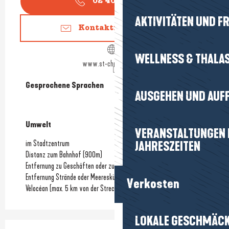
02 40 62 40
▒▒
AKTIVITÄTEN UND FR
Kontaktieren Sie uns
WELLNESS & THALA
www.st-christophe.com
Gesprochene Sprachen
Gesprochene Sprachen
AUSGEHEN UND AUF
Umwelt
Umwelt
VERANSTALTUNGEN I
im Stadtzentrum
JAHRESZEITEN
Distanz zum Bahnhof
(900m)
Entfernung zu Geschäften oder zum Stadtzentrum
(200m)
Entfernung Strände oder Meeresküste
(100m)
Verkosten
Vélocéan (max. 5 km von der Strecke entfernt)
LOKALE GESCHMÄC