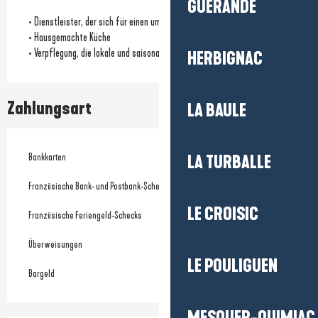
GUÉRANDE
• Dienstleister, der sich für einen umweltfreundlichen Ansatz einsetzt
• Hausgemachte Küche
• Verpflegung, die lokale und saisonale Produkte fördert
HERBIGNAC
Zahlungsart
LA BAULE
Bankkarten
LA TURBALLE
Französische Bank- und Postbank-Schecks
LE CROISIC
Französische Feriengeld-Schecks
Überweisungen
LE POULIGUEN
Bargeld