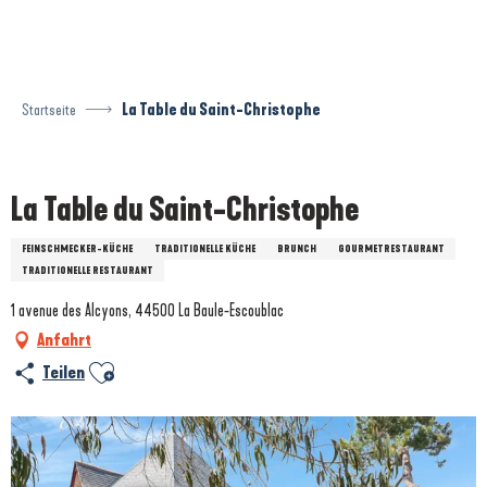
Aller
au
contenu
principal
Startseite
La Table du Saint-Christophe
Prestataire engagé dans une démarche environnementale
La Table du Saint-Christophe
FEINSCHMECKER-KÜCHE
TRADITIONELLE KÜCHE
BRUNCH
GOURMETRESTAURANT
TRADITIONELLE RESTAURANT
1 avenue des Alcyons, 44500 La Baule-Escoublac
Anfahrt
Ajouter aux favoris
Teilen