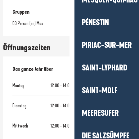
MESQUER-QUIMIAC
Gruppen
Gruppen
PÉNESTIN
50 Person (en) Max
PIRIAC-SUR-MER
Öffnungszeiten
SAINT-LYPHARD
Das ganze Jahr über
Das ganze Jahr über
Montag
12:00 - 14:00
19:00 - 21:00
SAINT-MOLF
Dienstag
12:00 - 14:00
19:00 - 21:00
MEERESUFER
Mittwoch
12:00 - 14:00
19:00 - 21:00
DIE SALZSÜMPFE