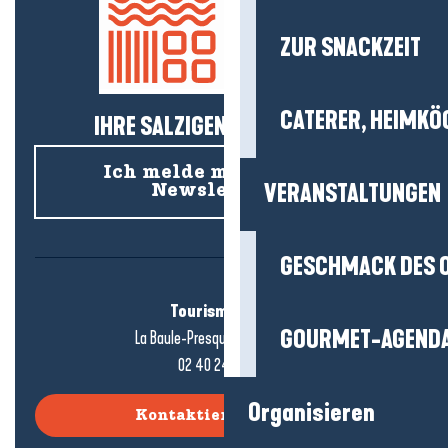
ZUR SNACKZEIT
CATERER, HEIMKÖ
IHRE SALZIGEN NEUIGKEITEN!
Ich melde mich für den
VERANSTALTUNGEN
Newsletter an
GESCHMACK DES 
Tourismusbüro
GOURMET-AGEND
La Baule-Presqu'île de Guérande
02 40 24 34 44
Organisieren
Kontaktieren Sie uns