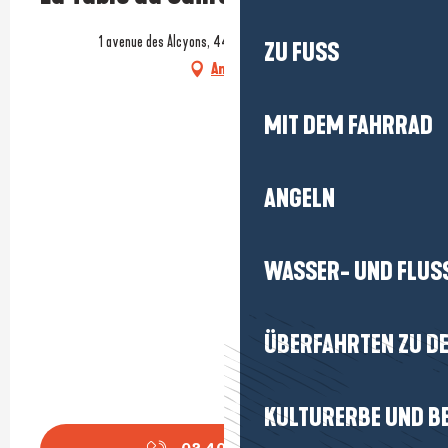
1 avenue des Alcyons, 44500 La Baule-Escoublac
ZU FUSS
Anfahrt
MIT DEM FAHRRAD
ANGELN
WASSER- UND FLUS
ÜBERFAHRTEN ZU DE
KULTURERBE UND B