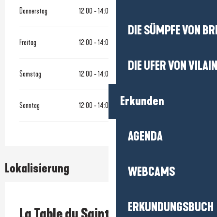
Donnerstag
12:00 - 14:00
19:00 - 21:00
DIE SÜMPFE VON BR
Freitag
12:00 - 14:00
19:00 - 21:00
DIE UFER VON VILAI
Samstag
12:00 - 14:00
19:00 - 21:00
Erkunden
Sonntag
12:00 - 14:00
19:00 - 21:00
AGENDA
Lokalisierung
WEBCAMS
Prestataire engagé dans une démarche environnementale
ERKUNDUNGSBUCH
La Table du Saint-Christophe