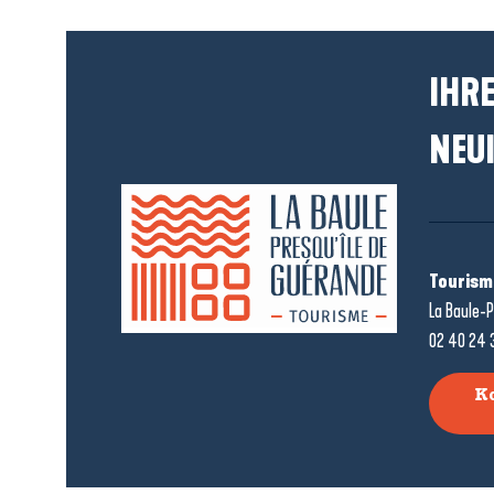
IHRE
NEUI
Tourism
La Baule-P
02 40 24 
K