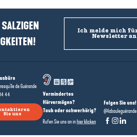
 SALZIGEN
Ich melde mich fü
Newsletter an
GKEITEN!
usbüro
resqu'île de Guérande
Vermindertes
34 44
Hörvermögen?
Folgen Sie uns!
Taub oder schwerhörig?
ontaktieren
@labauleguérande
Sie uns
Rufen Sie uns an in
hier klicken