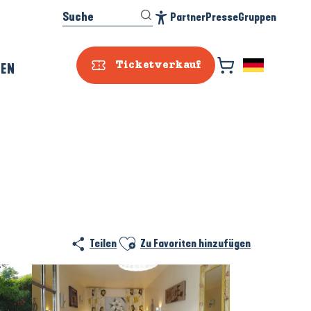
Suche
Partner
Presse
Gruppen
Accessibilité
REN
Ticketverkauf
Ajouter aux favoris
Teilen
Zu Favoriten hinzufügen