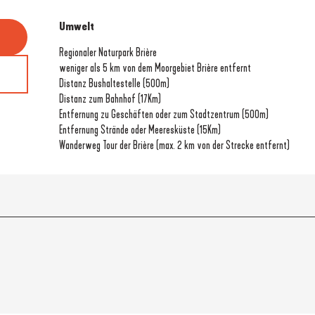
Umwelt
Umwelt
Regionaler Naturpark Brière
weniger als 5 km von dem Moorgebiet Brière entfernt
Distanz Bushaltestelle
(500m)
Distanz zum Bahnhof
(17Km)
Entfernung zu Geschäften oder zum Stadtzentrum
(500m)
Entfernung Strände oder Meeresküste
(15Km)
Wanderweg Tour der Brière (max. 2 km von der Strecke entfernt)