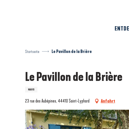
Aller
au
contenu
principal
ENTDE
Startseite
Le Pavillon de la Brière
Le Pavillon de la Brière
HAUS
23 rue des Aubépines, 44410 Saint-Lyphard
Anfahrt