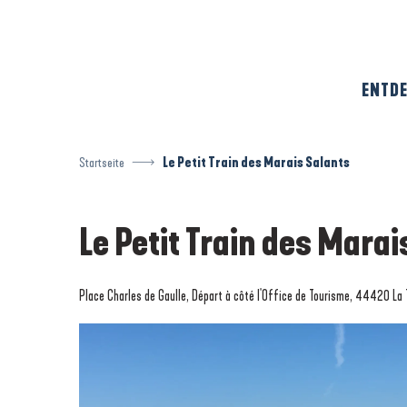
Aller
au
contenu
principal
ENTDE
Startseite
Le Petit Train des Marais Salants
Le Petit Train des Marai
Place Charles de Gaulle, Départ à côté l'Office de Tourisme, 44420 La 