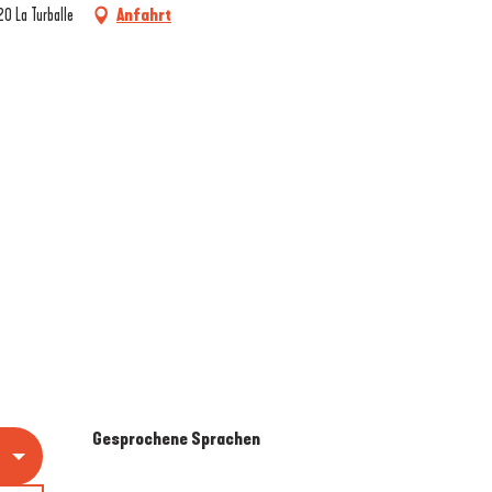
20 La Turballe
Anfahrt
Gesprochene Sprachen
Gesprochene Sprachen