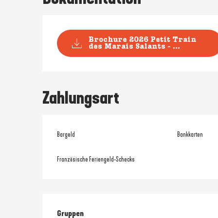
Brochure 2026 Petit Train
des Marais Salants - ...
Zahlungsart
Bargeld
Bankkarten
Französische Feriengeld-Schecks
Gruppen
Gruppen