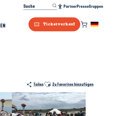
Suche
Partner
Presse
Gruppen
Accessibilité
REN
Ticketverkauf
Ajouter aux favoris
Teilen
Zu Favoriten hinzufügen