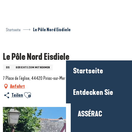
Aller
au
contenu
principal
Startseite
Le Pôle Nord Eisdiele
Prestataire engagé dans une démarche environnementale
Le Pôle Nord Eisdiele
EIS
GERICHTE ZUM MITNEHMEN
Startseite
7 Place de l'église, 44420 Piriac-sur-Mer
Anfahrt
Entdecken Sie
Ajouter aux favoris
Teilen
ASSÉRAC