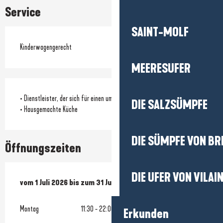
Service
SAINT-MOLF
Kinderwagengerecht
MEERESUFER
• Dienstleister, der sich für einen umweltfreundlichen Ansatz einsetzt
DIE SALZSÜMPFE
• Hausgemachte Küche
DIE SÜMPFE VON BR
Öffnungszeiten
DIE UFER VON VILAI
vom
vom
1 Juli 2026
1 Juli 2026
bis zum
bis zum
31 Juli 2026
31 Juli 2026
Montag
11:30 - 22:00
Erkunden