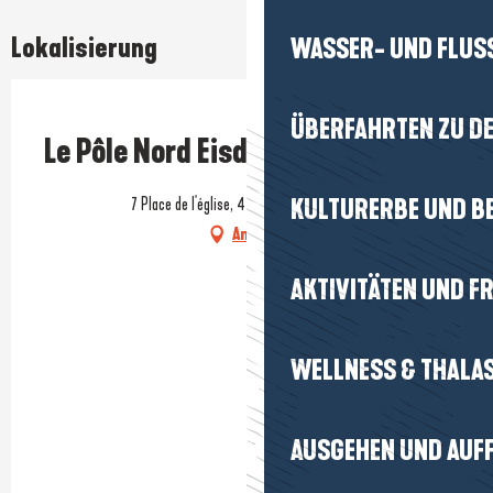
Lokalisierung
WASSER- UND FLUS
Prestataire engagé dans une démarche environnementale
ÜBERFAHRTEN ZU DE
Le Pôle Nord Eisdiele
7 Place de l'église, 44420 Piriac-sur-Mer
KULTURERBE UND B
Anfahrt
AKTIVITÄTEN UND FR
WELLNESS & THALA
AUSGEHEN UND AUF