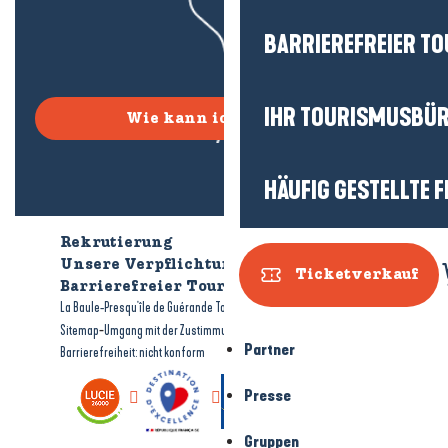
BARRIEREFREIER T
IHR TOURISMUSBÜ
Wie kann ich kommen?
HÄUFIG GESTELLTE 
Rekrutierung
Wer sind wir?
Unsere Verpflichtungen
Ticketverkauf
Barrierefreier Tourismus
Broschüren
-
-
La Baule-Presqu'île de Guérande Tourismus
Rechtliche Hinweise
-
-
Sitemap
Umgang mit der Zustimmung
Partner
Barrierefreiheit: nicht konform
Presse
Gruppen