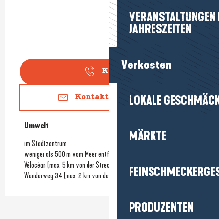
VERANSTALTUNGEN I
JAHRESZEITEN
Verkosten
Kontakt
LOKALE GESCHMÄC
Kontaktieren Sie uns
Umwelt
Umwelt
MÄRKTE
im Stadtzentrum
weniger als 500 m vom Meer entfernt
Vélocéan (max. 5 km von der Strecke entfernt)
FEINSCHMECKERGE
Wanderweg 34 (max. 2 km von der Strecke entfernt)
PRODUZENTEN