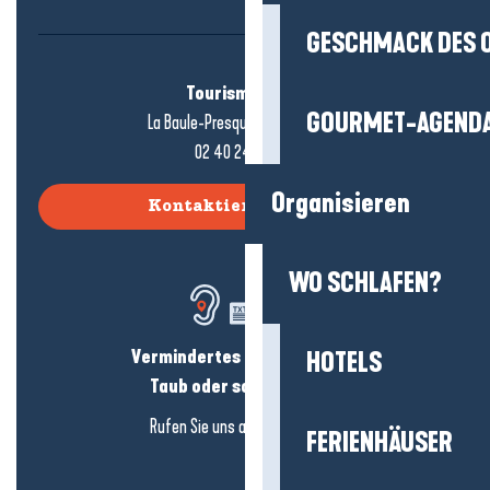
GESCHMACK DES 
Tourismusbüro
GOURMET-AGEND
La Baule-Presqu'île de Guérande
02 40 24 34 44
Organisieren
Kontaktieren Sie uns
WO SCHLAFEN?
Vermindertes Hörvermögen?
HOTELS
Taub oder schwerhörig?
Rufen Sie uns an in
hier klicken
FERIENHÄUSER