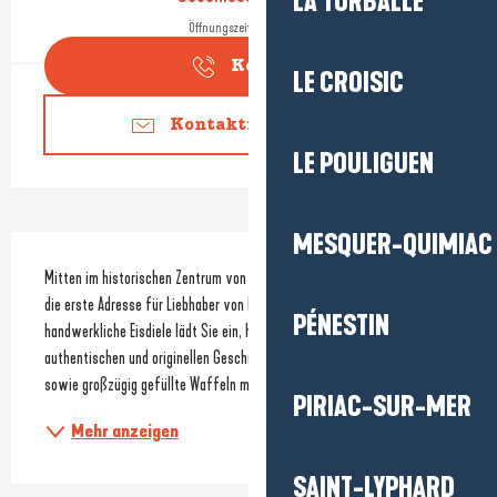
LA TURBALLE
Öffnungszeiten ansehen
Kontakt
LE CROISIC
Kontaktieren Sie uns
LE POULIGUEN
MESQUER-QUIMIAC
Beschreibung
Mitten im historischen Zentrum von Piriac-sur-Mer ist „Le Pôle Nord“ 
die erste Adresse für Liebhaber von Eisspezialitäten. Diese 
PÉNESTIN
handwerkliche Eisdiele lädt Sie ein, hausgemachtes Eis mit 
authentischen und originellen Geschmacksrichtungen, fruchtige Sorbets 
sowie großzügig gefüllte Waffeln mit...
PIRIAC-SUR-MER
Mehr anzeigen
SAINT-LYPHARD