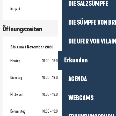
DIE SALZSÜMPFE
Bargeld
DIE SÜMPFE VON BR
Öffnungszeiten
DIE UFER VON VILAI
vom
Bis zum
1 April 2026
1 November 2026
bis zum
1 November 2026
Erkunden
Montag
10:00 - 19:00
Dienstag
10:00 - 19:00
AGENDA
Mittwoch
10:00 - 19:00
WEBCAMS
Donnerstag
10:00 - 19:00