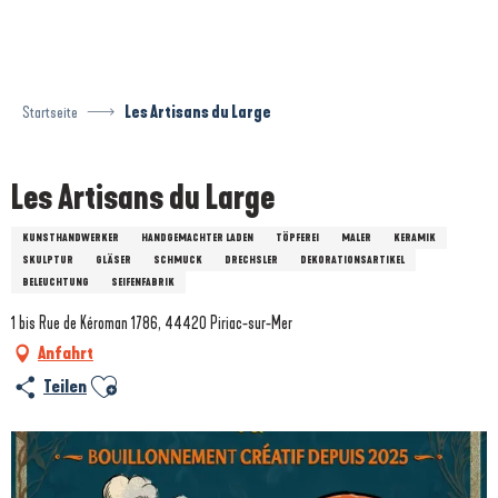
Aller
au
contenu
principal
Startseite
Les Artisans du Large
Les Artisans du Large
KUNSTHANDWERKER
HANDGEMACHTER LADEN
TÖPFEREI
MALER
KERAMIK
SKULPTUR
GLÄSER
SCHMUCK
DRECHSLER
DEKORATIONSARTIKEL
BELEUCHTUNG
SEIFENFABRIK
1 bis Rue de Kéroman 1786, 44420 Piriac-sur-Mer
Anfahrt
Ajouter aux favoris
Teilen