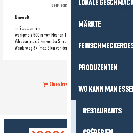
LOKALE GESCHMÄC
lesartisansdularge.fr
Umwelt
Umwelt
MÄRKTE
im Stadtzentrum
weniger als 500 m vom Meer entfernt
Vélocéan (max. 5 km von der Strecke entfernt)
FEINSCHMECKERGE
Wanderweg 34 (max. 2 km von der Strecke entfernt)
PRODUZENTEN
Einen Irrtum angeben
WO KANN MAN ESSE
RESTAURANTS
CRÊPERIEN