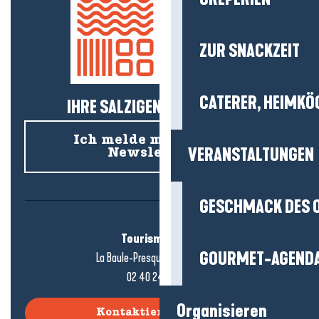
ZUR SNACKZEIT
CATERER, HEIMKÖ
IHRE SALZIGEN NEUIGKEITEN!
Ich melde mich für den
VERANSTALTUNGEN
Newsletter an
GESCHMACK DES 
Tourismusbüro
GOURMET-AGEND
La Baule-Presqu'île de Guérande
02 40 24 34 44
Organisieren
Kontaktieren Sie uns