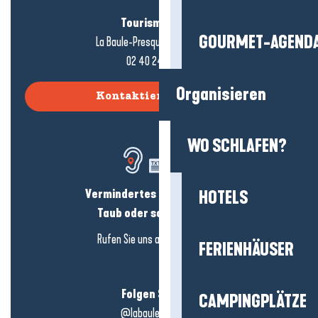
Tourismusbüro
GOURMET-AGEND
La Baule-Presqu'île de Guérande
02 40 24 34 44
Organisieren
Kontaktieren Sie uns
WO SCHLAFEN?
Vermindertes Hörvermögen?
HOTELS
Taub oder schwerhörig?
Rufen Sie uns an in
hier klicken
FERIENHÄUSER
Folgen Sie uns!
CAMPINGPLÄTZE
@labauleguérande