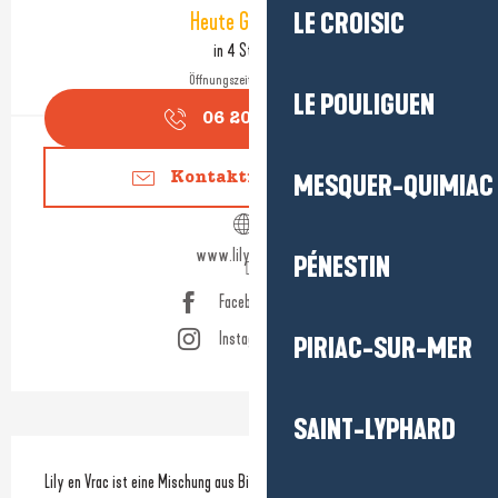
Öffnungszeiten & Kontaktdaten
Heute Geöffnet
LE CROISIC
in 4 Stunden
Öffnungszeiten ansehen
LE POULIGUEN
06 20 67 82
▒▒
Kontaktieren Sie uns
MESQUER-QUIMIAC
www.lilyenvrac.fr
PÉNESTIN
Facebook Seite
Instagram Seite
PIRIAC-SUR-MER
SAINT-LYPHARD
Beschreibung
Lily en Vrac ist eine Mischung aus Bio-Feinkostladen und gemütlicher 