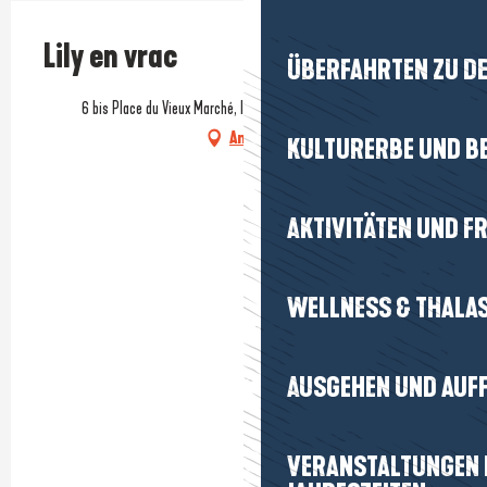
Lily en vrac
ÜBERFAHRTEN ZU DE
6 bis Place du Vieux Marché, Intra-muros, 44350 Guérande
Anfahrt
KULTURERBE UND B
AKTIVITÄTEN UND FR
WELLNESS & THALA
AUSGEHEN UND AUF
VERANSTALTUNGEN I