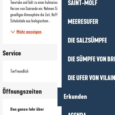
SAINT-MOLF
Teestube und lädt zu einer kulinarischen und nachhaltigen Auszeit im 
Herzen von Guérande ein. Nehmen Sie sich in einer gemütlichen und 
geselligen Atmosphäre die Zeit, Kaffee, Tee, Kräutertees oder heiße 
MEERESUFER
Schokolade aus biologischem...
Mehr anzeigen
DIE SALZSÜMPFE
Service
DIE SÜMPFE VON BR
Tierfreundlich
DIE UFER VON VILAI
Öffnungszeiten
Erkunden
Das ganze Jahr über
Das ganze Jahr über