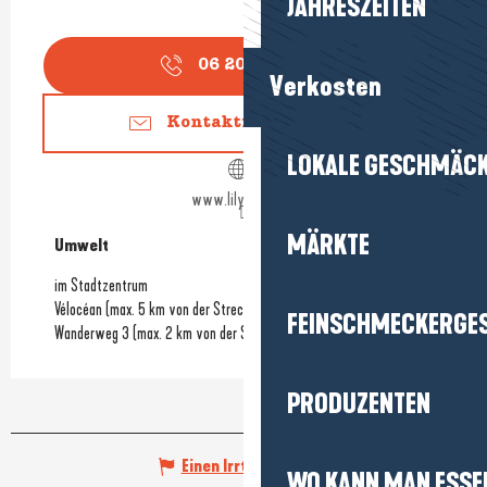
JAHRESZEITEN
06 20 67 82
▒▒
Verkosten
Kontaktieren Sie uns
LOKALE GESCHMÄC
www.lilyenvrac.fr
MÄRKTE
Umwelt
Umwelt
im Stadtzentrum
Vélocéan (max. 5 km von der Strecke entfernt)
FEINSCHMECKERGE
Wanderweg 3 (max. 2 km von der Strecke entfernt)
PRODUZENTEN
Einen Irrtum angeben
WO KANN MAN ESSE