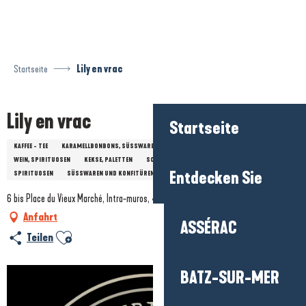
Aller
au
contenu
principal
Startseite
Lily en vrac
Lily en vrac
Startseite
KAFFEE - TEE
KARAMELLBONBONS, SÜSSWAREN UND NINCHEN
BRIOCHE / KUCHEN
WEIN, SPIRITUOSEN
KEKSE, PALETTEN
SCHOKOLADE
APFELWEIN, APFELSAFT
MEHR
Entdecken Sie
SPIRITUOSEN
SÜSSWAREN UND KONFITÜREN
GETRÄNKE
6 bis Place du Vieux Marché, Intra-muros, 44350 Guérande
Anfahrt
ASSÉRAC
Ajouter aux favoris
Teilen
BATZ-SUR-MER