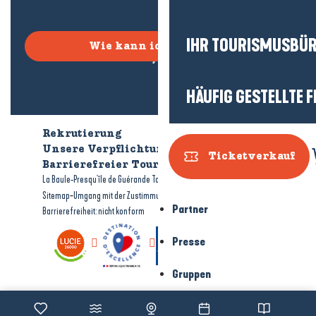
IHR TOURISMUSBÜ
Wie kann ich kommen?
HÄUFIG GESTELLTE 
Rekrutierung
Wer sind wir?
Unsere Verpflichtungen
Ticketverkauf
Barrierefreier Tourismus
Broschüren
-
-
La Baule-Presqu'île de Guérande Tourismus
Rechtliche Hinweise
-
-
Sitemap
Umgang mit der Zustimmung
Partner
Barrierefreiheit: nicht konform
Presse
Gruppen