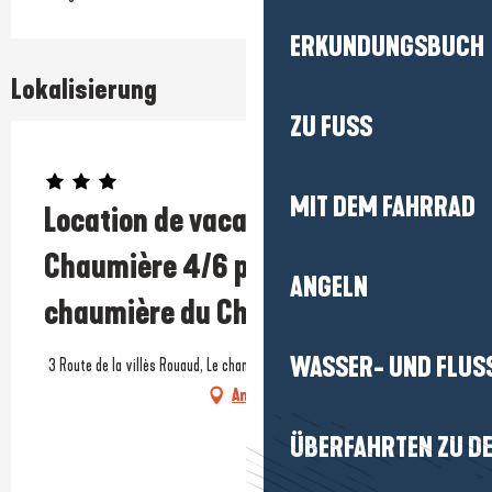
ERKUNDUNGSBUCH
Lokalisierung
ZU FUSS
Prestataire engagé dans une démarche écoresponsable
MIT DEM FAHRRAD
Location de vacances -
Chaumière 4/6 personnes - La
ANGELN
chaumière du Champ d'or
WASSER- UND FLUS
3 Route de la villès Rouaud, Le champ d'or, 44117 Saint-André-des-Eaux
Anfahrt
ÜBERFAHRTEN ZU DE