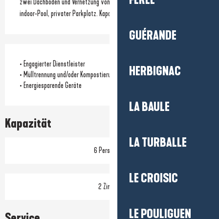
FÉREL
zwei Dachboden und Vernetzung von Zimmer. Großer Garten, Access-
indoor-Pool, privater Parkplatz. Kapazität 4/5 Personen.
GUÉRANDE
• Engagierter Dienstleister
HERBIGNAC
• Mülltrennung und/oder Kompostierung
• Energiesparende Geräte
LA BAULE
Kapazität
LA TURBALLE
6 Person(en)
LE CROISIC
2 Zimmer
LE POULIGUEN
Service