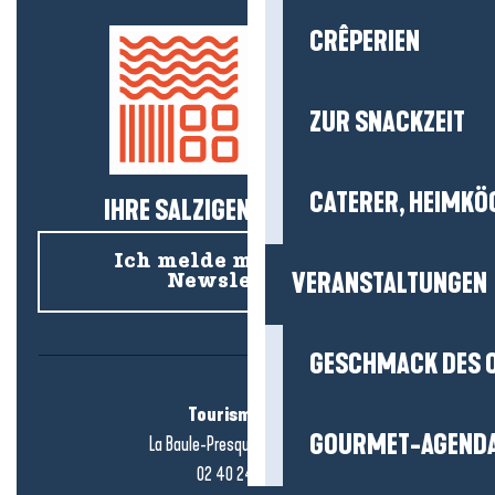
CRÊPERIEN
ZUR SNACKZEIT
CATERER, HEIMKÖ
IHRE SALZIGEN NEUIGKEITEN!
Ich melde mich für den
VERANSTALTUNGEN
Newsletter an
GESCHMACK DES 
Tourismusbüro
GOURMET-AGEND
La Baule-Presqu'île de Guérande
02 40 24 34 44