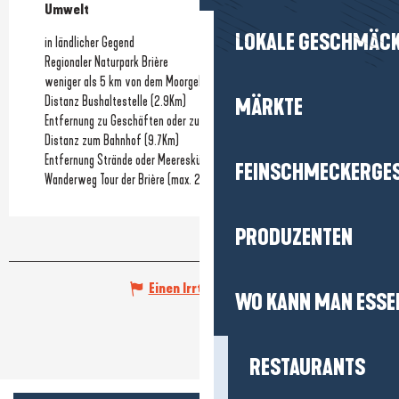
Umwelt
Umwelt
LOKALE GESCHMÄC
in ländlicher Gegend
Regionaler Naturpark Brière
weniger als 5 km von dem Moorgebiet Brière entfernt
Distanz Bushaltestelle
(2.9Km)
MÄRKTE
Entfernung zu Geschäften oder zum Stadtzentrum
Distanz zum Bahnhof
(9.7Km)
Entfernung Strände oder Meeresküste
(11Km)
FEINSCHMECKERGE
Wanderweg Tour der Brière (max. 2 km von der Strecke entfernt)
PRODUZENTEN
Einen Irrtum angeben
WO KANN MAN ESSE
RESTAURANTS