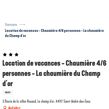
Aller
au
contenu
principal
Startseite
Location de vacances - Chaumière 4/6 personnes - La chaumière
du Champ d'or
Prestataire engagé dans une démarche écoresponsable
Location de vacances - Chaumière 4/6
personnes - La chaumière du Champ
d'or
HAUS
3 Route de la villès Rouaud, Le champ d'or, 44117 Saint-André-des-Eaux
Anfahrt