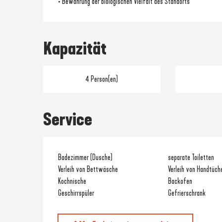
• Bewahrung der biologischen Vielfalt des Standorts
Kapazität
4 Person(en)
Service
Badezimmer (Dusche)
separate Toiletten
Verleih von Bettwäsche
Verleih von Handtüch
Kochnische
Backofen
Geschirrspüler
Gefrierschrank