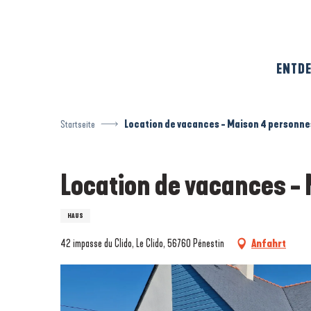
Aller
au
contenu
principal
ENTDE
Startseite
Location de vacances - Maison 4 personne
Location de vacances -
HAUS
42 impasse du Clido, Le Clido, 56760 Pénestin
Anfahrt