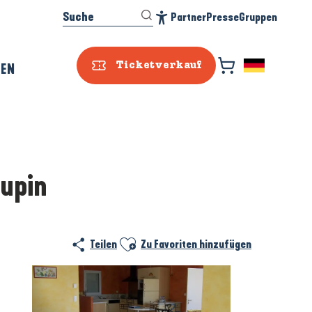
Suche
Partner
Presse
Gruppen
Accessibilité
REN
Ticketverkauf
aupin
Prestataire e
Ajouter aux favoris
Teilen
Zu Favoriten hinzufügen