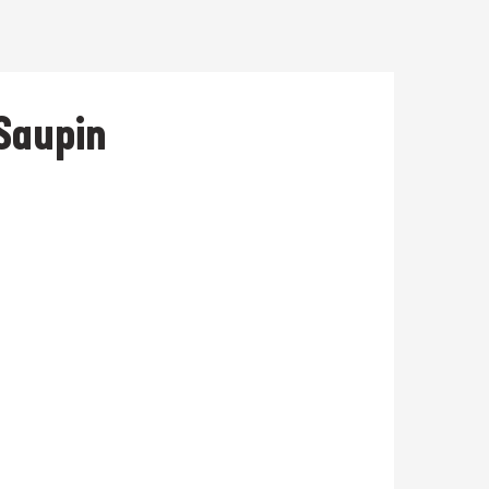
 Saupin
Prestataire engagé