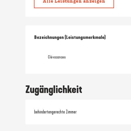
Alle Leistungen anzeigen
Leistungensmöglic
Bezeichnungen (Leistungsmerkmale)
Bezeichnungen (Leistungsmerkmale)
Clévacances
Zugänglichkeit
behindertengerechte Zimmer