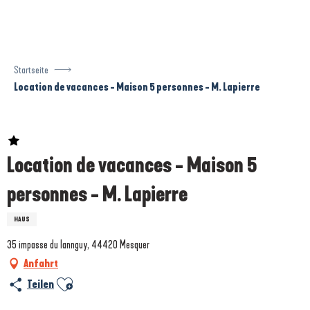
Aller
au
contenu
principal
Startseite
Location de vacances - Maison 5 personnes - M. Lapierre
Prestataire engagé dans une démarche écoresponsable
Location de vacances - Maison 5
personnes - M. Lapierre
HAUS
35 impasse du lannguy, 44420 Mesquer
Anfahrt
Ajouter aux favoris
Teilen