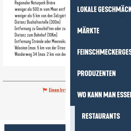
Regionaler Naturpark Brière
LOKALE GESCHMÄC
weniger als 500 m vom Meer entfernt
weniger als 5 km von den Salzgärten entfernt
Distanz Bushaltestelle
(300m)
Entfernung zu Geschäften oder zum Stadtzentrum
(1Km)
MÄRKTE
Distanz zum Bahnhof
(10Km)
Entfernung Strände oder Meeresküste
(30m)
Vélocéan (max. 5 km von der Strecke entfernt)
FEINSCHMECKERGE
Wanderweg 34 (max. 2 km von der Strecke entfernt)
PRODUZENTEN
Einen Irrtum angeben
WO KANN MAN ESSE
RESTAURANTS