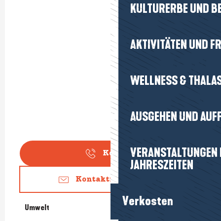
KULTURERBE UND B
AKTIVITÄTEN UND FR
WELLNESS & THALA
AUSGEHEN UND AUF
VERANSTALTUNGEN I
Kontakt
JAHRESZEITEN
Kontaktieren Sie uns
Verkosten
Umwelt
Umwelt