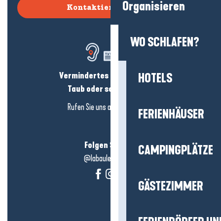
Organisieren
Kontaktieren Sie uns
WO SCHLAFEN?
Vermindertes Hörvermögen?
HOTELS
Taub oder schwerhörig?
Rufen Sie uns an in
hier klicken
FERIENHÄUSER
Folgen Sie uns!
CAMPINGPLÄTZE
@labauleguérande
GÄSTEZIMMER