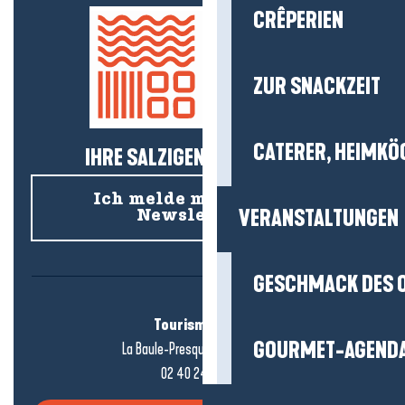
CRÊPERIEN
ZUR SNACKZEIT
CATERER, HEIMKÖ
IHRE SALZIGEN NEUIGKEITEN!
Ich melde mich für den
VERANSTALTUNGEN
Newsletter an
GESCHMACK DES 
Tourismusbüro
GOURMET-AGEND
La Baule-Presqu'île de Guérande
02 40 24 34 44