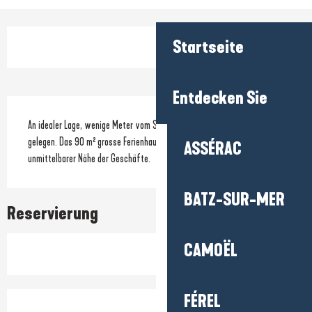
Öffnungszeiten & Kontaktdaten
Startseite
Entdecken Sie
Beschreibung
An idealer Lage, wenige Meter vom Strand Lann Guy in Mesquer-Quimiac 
gelegen. Das 90 m² grosse Ferienhaus bietet Ruhe und Erholung in 
ASSÉRAC
unmittelbarer Nähe der Geschäfte.
BATZ-SUR-MER
Reservierung
CAMOËL
FÉREL