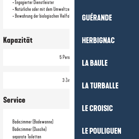
• Engagierter Dienstleister
• Natürliche oder mit dem Umweltzeichen versehene Reinigungsmittel
• Bewahrung der biologischen Vielfalt des Standorts
GUÉRANDE
Kapazität
HERBIGNAC
5 Person(en)
LA BAULE
3 Zimmer
LA TURBALLE
Service
LE CROISIC
Badezimmer (Badewanne)
Badezimmer (Dusche)
LE POULIGUEN
separate Toiletten