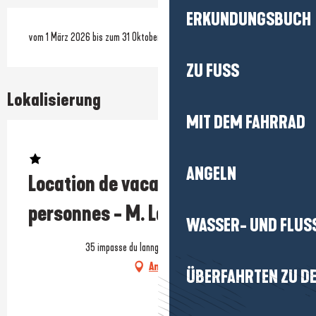
ERKUNDUNGSBUCH
vom 1 März 2026 bis zum 31 Oktober 2026
ZU FUSS
Lokalisierung
MIT DEM FAHRRAD
Prestataire engagé dans une démarche écoresponsable
ANGELN
Location de vacances - Maison 5
personnes - M. Lapierre
WASSER- UND FLUS
35 impasse du lannguy, 44420 Mesquer
Anfahrt
ÜBERFAHRTEN ZU DE