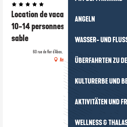
Prestataire engagé dans une démarche écoresponsable
Location de vacances - Villa de
ANGELN
10-14 personnes - Entre sel et
sable
WASSER- UND FLUS
60 rue de Ker d'Abas, 44740 Batz-sur-Mer
ÜBERFAHRTEN ZU DE
Anfahrt
KULTURERBE UND B
AKTIVITÄTEN UND FR
WELLNESS & THALA