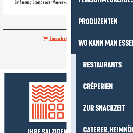
FEINSCHMECKERGE
Entfernung Strände oder Meeresküste
(550m)
PRODUZENTEN
Einen Irrtum angeben
WO KANN MAN ESSE
RESTAURANTS
CRÊPERIEN
ZUR SNACKZEIT
CATERER, HEIMKÖ
IHRE SALZIGEN NEUIGKEITEN!