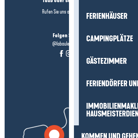
Taub oder schwerhörig?
Rufen Sie uns an in
hier klicken
FERIENHÄUSER
Folgen Sie uns!
CAMPINGPLÄTZE
@labauleguérande
GÄSTEZIMMER
FERIENDÖRFER UN
IMMOBILIENMAKL
HAUSMEISTERDIE
KOMMEN UND GEHE