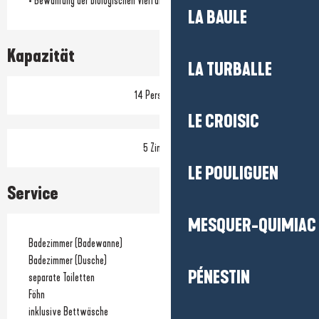
• Bewahrung der biologischen Vielfalt des Standorts
LA BAULE
Kapazität
LA TURBALLE
14 Person(en)
LE CROISIC
5 Zimmer
LE POULIGUEN
Service
MESQUER-QUIMIAC
Badezimmer (Badewanne)
Badezimmer (Dusche)
PÉNESTIN
separate Toiletten
Föhn
inklusive Bettwäsche