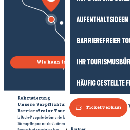
AUFENTHALTSIDEEN
BARRIEREFREIER T
IHR TOURISMUSBÜ
Wie kann ich kommen?
HÄUFIG GESTELLTE 
Rekrutierung
Wer sind wir?
Unsere Verpflichtungen
Ticketverkauf
Barrierefreier Tourismus
Broschüren
-
-
La Baule-Presqu'île de Guérande Tourismus
Rechtliche Hinweise
-
-
Sitemap
Umgang mit der Zustimmung
Partner