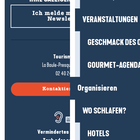
Ich melde mich für den
VERANSTALTUNGEN
Newsletter an
GESCHMACK DES 
Tourismusbüro
GOURMET-AGEND
La Baule-Presqu'île de Guérande
02 40 24 34 44
Organisieren
Kontaktieren Sie uns
WO SCHLAFEN?
Vermindertes Hörvermögen?
HOTELS