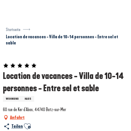
Aller
au
contenu
principal
Startseite
Location de vacances - Villa de 10-14 personnes - Entre sel et
sable
Prestataire engagé dans une démarche écoresponsable
Location de vacances - Villa de 10-14
personnes - Entre sel et sable
WOHNUNG
HAUS
60 rue de Ker d'Abas, 44740 Batz-sur-Mer
Anfahrt
Ajouter aux favoris
Teilen