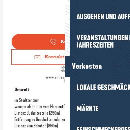
AUSGEHEN UND AUF
VERANSTALTUNGEN I
Kontakt
JAHRESZEITEN
Kontaktieren Sie uns
Verkosten
www.entreseletsable.com
LOKALE GESCHMÄC
Umwelt
Umwelt
im Stadtzentrum
weniger als 500 m vom Meer entfernt
MÄRKTE
Distanz Bushaltestelle
(250m)
Entfernung zu Geschäften oder zum Stadtzentrum
(200m)
Distanz zum Bahnhof
(850m)