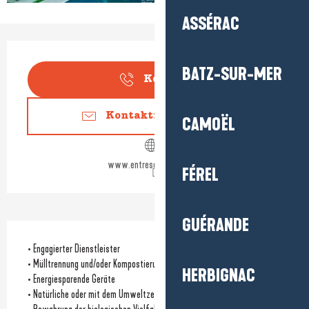
ASSÉRAC
Öffnungszeiten & Kontaktdaten
BATZ-SUR-MER
Kontakt
Kontaktieren Sie uns
CAMOËL
www.entreseletsable.com
FÉREL
GUÉRANDE
• Engagierter Dienstleister
• Mülltrennung und/oder Kompostierung
HERBIGNAC
• Energiesparende Geräte
• Natürliche oder mit dem Umweltzeichen versehene Reinigungsmittel