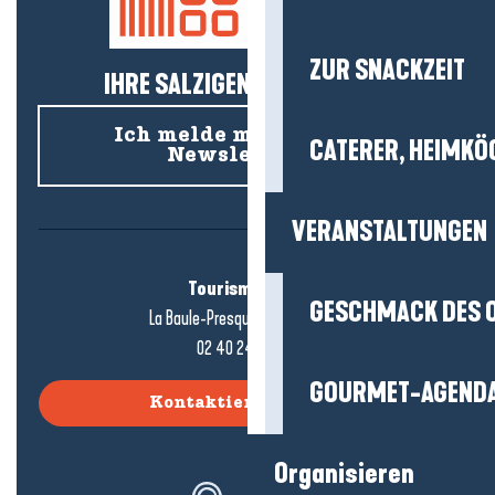
ZUR SNACKZEIT
IHRE SALZIGEN NEUIGKEITEN!
Ich melde mich für den
CATERER, HEIMKÖ
Newsletter an
VERANSTALTUNGEN
Tourismusbüro
GESCHMACK DES 
La Baule-Presqu'île de Guérande
02 40 24 34 44
GOURMET-AGEND
Kontaktieren Sie uns
Organisieren