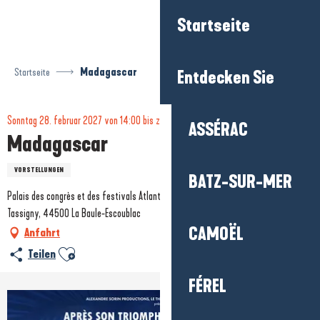
Aller
Startseite
au
contenu
principal
Startseite
Madagascar
Entdecken Sie
Sonntag 28. februar 2027 von 14:00 bis zu 15:30 und von 17:30 bis zu 19:00
ASSÉRAC
Madagascar
VORSTELLUNGEN
BATZ-SUR-MER
Palais des congrès et des festivals Atlantia, 119 Av. du Maréchal de Lattre de
Tassigny, 44500 La Baule-Escoublac
CAMOËL
Anfahrt
Ajouter aux favoris
Teilen
FÉREL