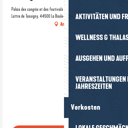
Palais des congrès et des festivals Atlantia, 119 Av. du Maréchal de
AKTIVITÄTEN UND FR
Lattre de Tassigny, 44500 La Baule-Escoublac
Anfahrt
WELLNESS & THALA
AUSGEHEN UND AUF
VERANSTALTUNGEN I
JAHRESZEITEN
Verkosten