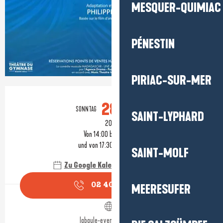
MESQUER-QUIMIAC
PÉNESTIN
PIRIAC-SUR-MER
Öffnungszeiten & Kontaktdaten
28.
SONNTAG
FEBRUAR
SAINT-LYPHARD
2027
Von 14:00 bis zu 15:30
und von 17:30 bis zu 19:00
SAINT-MOLF
Zu Google Kalender hinzufügen
02 40 11 51
▒▒
MEERESUFER
labaule-evenements.com