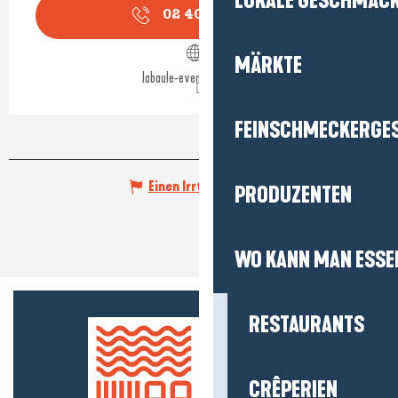
LOKALE GESCHMÄC
02 40 11 51
▒▒
MÄRKTE
labaule-evenements.com
FEINSCHMECKERGE
Einen Irrtum angeben
PRODUZENTEN
WO KANN MAN ESSE
RESTAURANTS
CRÊPERIEN