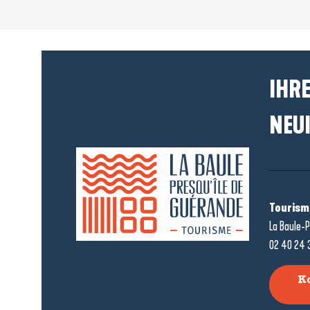
IHRE
NEUI
Tourism
La Baule-P
02 40 24 
K