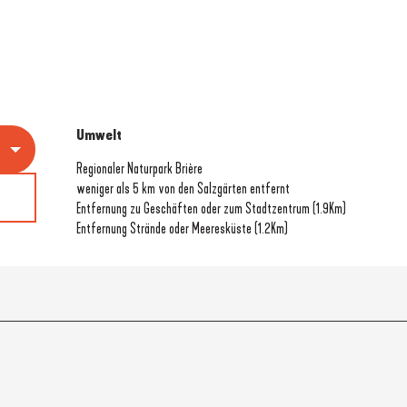
Umwelt
Umwelt
Regionaler Naturpark Brière
weniger als 5 km von den Salzgärten entfernt
Entfernung zu Geschäften oder zum Stadtzentrum
(1.9Km)
Entfernung Strände oder Meeresküste
(1.2Km)