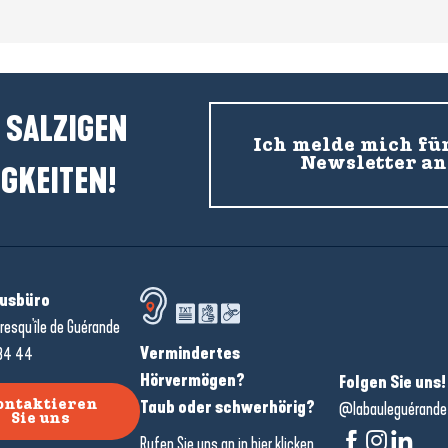
 SALZIGEN
Ich melde mich fü
Newsletter an
GKEITEN!
usbüro
resqu'île de Guérande
Vermindertes
34 44
Hörvermögen?
Folgen Sie uns!
Taub oder schwerhörig?
ontaktieren
@labauleguérande
Sie uns
Rufen Sie uns an in
hier klicken