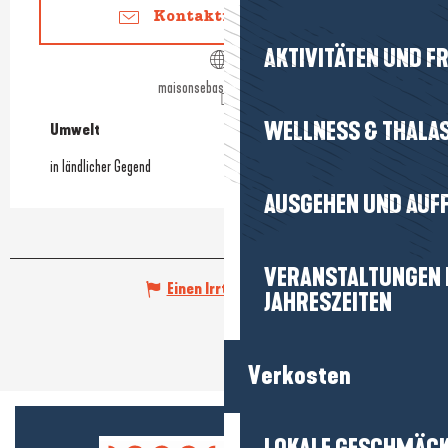
Kontaktieren Sie uns
AKTIVITÄTEN UND FR
maisonsebastienbriault.fr
WELLNESS & THALA
Umwelt
Umwelt
in ländlicher Gegend
AUSGEHEN UND AUF
VERANSTALTUNGEN I
Einen Irrtum angeben
JAHRESZEITEN
Verkosten