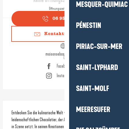
Keine Öffnungszeiten hinterlegt
MESQUER-QUIMIAC
Öffnungszeiten ansehen
06 95 28 25
▒▒
PÉNESTIN
Kontaktieren Sie uns
PIRIAC-SUR-MER
maisonsebastienbriault.fr
SAINT-LYPHARD
Facebook Seite
Instagram Seite
SAINT-MOLF
Beschreibung
MEERESUFER
Entdecken Sie die kulinarische Welt von Sébastien Briault, einem 
leidenschaftlichen Chocolatier, der Aromen mit Präzision und Kreativität 
in Szene setzt. In seinen Kreationen strebt er nach einem Gleichgewicht 