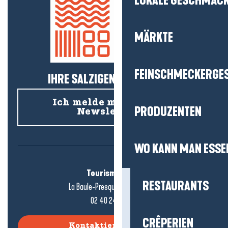
LOKALE GESCHMÄC
MÄRKTE
FEINSCHMECKERGE
IHRE SALZIGEN NEUIGKEITEN!
Ich melde mich für den
PRODUZENTEN
Newsletter an
WO KANN MAN ESSE
Tourismusbüro
RESTAURANTS
La Baule-Presqu'île de Guérande
02 40 24 34 44
CRÊPERIEN
Kontaktieren Sie uns