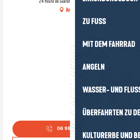
24 Route de Guérande, 44117 Guérande
Anfahrt
ZU FUSS
MIT DEM FAHRRAD
ANGELN
WASSER- UND FLUS
ÜBERFAHRTEN ZU DE
06 95 28 25
▒▒
KULTURERBE UND B