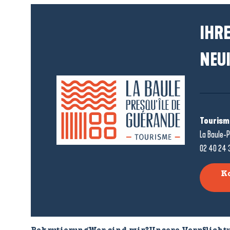
IHRE
NEUI
Tourism
La Baule-P
02 40 24 
K