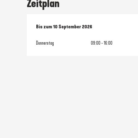
Zeitplan
vom
Bis zum
2 Juli 2026
10 September 2026
bis zum
10 September 2026
Donnerstag
09:00 - 16:00