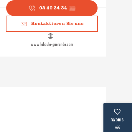
02 40 24 34
▒▒
Kontaktieren Sie uns
www.labaule-guerande.com
Voir les favo