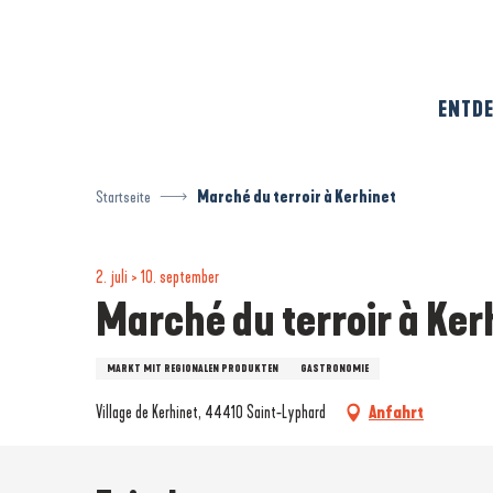
Aller
au
contenu
principal
ENTDE
Startseite
Marché du terroir à Kerhinet
2. juli > 10. september
Marché du terroir à Ker
MARKT MIT REGIONALEN PRODUKTEN
GASTRONOMIE
Village de Kerhinet, 44410 Saint-Lyphard
Anfahrt