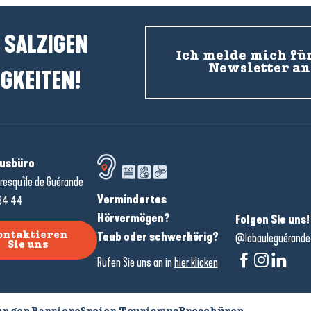
 SALZIGEN
Ich melde mich fü
Newsletter an
GKEITEN!
usbüro
resqu'île de Guérande
Vermindertes
34 44
Hörvermögen?
Folgen Sie uns!
Taub oder schwerhörig?
ontaktieren
@labauleguérande
Sie uns
Rufen Sie uns an in
hier klicken