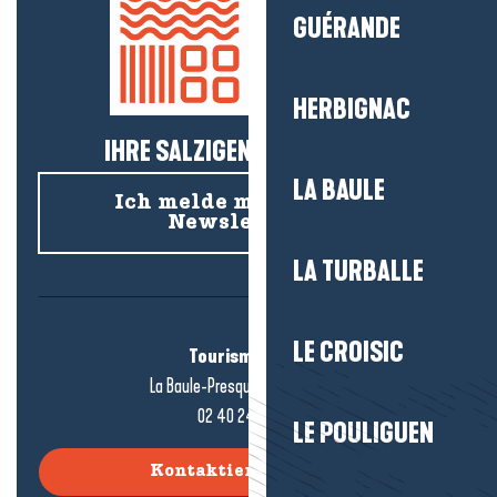
GUÉRANDE
HERBIGNAC
IHRE SALZIGEN NEUIGKEITEN!
LA BAULE
Ich melde mich für den
Newsletter an
LA TURBALLE
LE CROISIC
Tourismusbüro
La Baule-Presqu'île de Guérande
02 40 24 34 44
LE POULIGUEN
Kontaktieren Sie uns