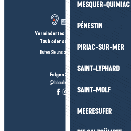
MESQUER-QUIMIAC
PÉNESTIN
Vermindertes Hörvermögen?
Taub oder schwerhörig?
PIRIAC-SUR-MER
Rufen Sie uns an in
hier klicken
SAINT-LYPHARD
Folgen Sie uns!
@labauleguérande
SAINT-MOLF
MEERESUFER