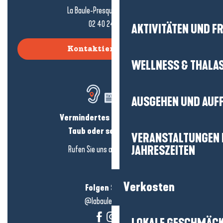
La Baule-Presqu'île de Guérande
02 40 24 34 44
AKTIVITÄTEN UND FR
Kontaktieren Sie uns
WELLNESS & THALA
AUSGEHEN UND AUF
Vermindertes Hörvermögen?
Taub oder schwerhörig?
VERANSTALTUNGEN I
JAHRESZEITEN
Rufen Sie uns an in
hier klicken
Verkosten
Folgen Sie uns!
@labauleguérande