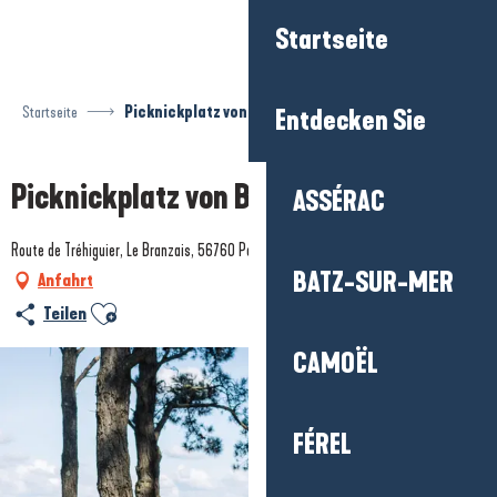
Aller
Startseite
au
contenu
principal
Startseite
Picknickplatz von Branzais
Entdecken Sie
Picknickplatz von Branzais
ASSÉRAC
Route de Tréhiguier, Le Branzais, 56760 Pénestin
BATZ-SUR-MER
Anfahrt
Ajouter aux favoris
Teilen
CAMOËL
FÉREL