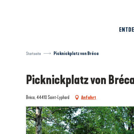
Aller
au
contenu
principal
ENTDE
Startseite
Picknickplatz von Bréca
Picknickplatz von Bréc
Bréca, 44410 Saint-Lyphard
Anfahrt