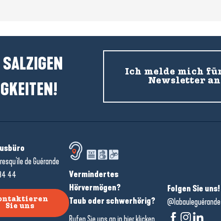
 SALZIGEN
Ich melde mich fü
Newsletter an
GKEITEN!
usbüro
resqu'île de Guérande
Vermindertes
34 44
Hörvermögen?
Folgen Sie uns!
Taub oder schwerhörig?
ontaktieren
@labauleguérande
Sie uns
Rufen Sie uns an in
hier klicken