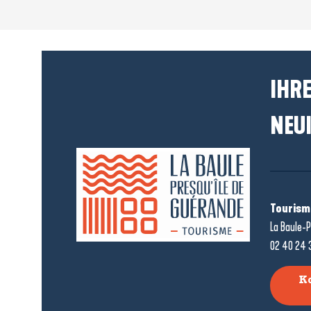
IHRE
NEUI
Tourism
La Baule-P
02 40 24 
K