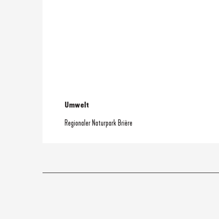
Umwelt
Umwelt
Regionaler Naturpark Brière