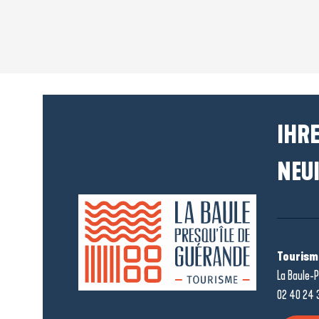
IHRE
NEUI
Tourism
La Baule-P
02 40 24 