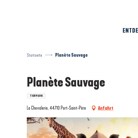
Aller
au
contenu
principal
ENTDE
Startseite
Planète Sauvage
Planète Sauvage
TIERPARK
La Chevalerie, 44710 Port-Saint-Père
Anfahrt