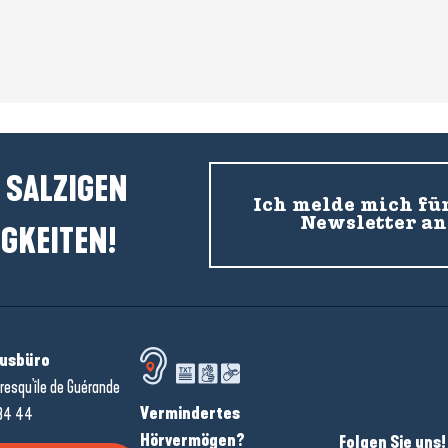
 SALZIGEN
Ich melde mich fü
Newsletter an
GKEITEN!
usbüro
resqu'île de Guérande
Vermindertes
34 44
Hörvermögen?
Folgen Sie uns!