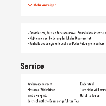
Mehr anzeigen
• Dienstleister, der sich für einen umweltfreundlichen Ansatz ei
• Maßnahmen zur Förderung der lokalen Biodiversität
• Kontrolle des Energieverbrauchs und/oder Nutzung erneuerbarer
Service
Kinderwagengerecht
Kinderstuhl
Matratze / Wickeltisch
Tiere nicht willkomm
Gratis Parkplatz
Geführte Touren
durchschnittliche Dauer der geführten Tour