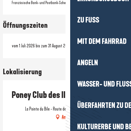
Französische Bank- und Postbank-Schecks
ZU FUSS
Öffnungszeiten
MIT DEM FAHRRAD
vom 1 Juli 2026 bis zum 31 August 2026
ANGELN
Lokalisierung
WASSER- UND FLUS
Poney Club des Iles
ÜBERFAHRTEN ZU DE
La Pointe du Bile - Route de Kervraud, 56760 Pénestin
Anfahrt
KULTURERBE UND B