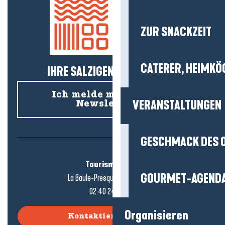
ZUR SNACKZEIT
CATERER, HEIMKÖ
IHRE SALZIGEN NEUIGKEITEN!
Ich melde mich für den
VERANSTALTUNGEN
Newsletter an
GESCHMACK DES 
Tourismusbüro
GOURMET-AGEND
La Baule-Presqu'île de Guérande
02 40 24 34 44
Organisieren
Kontaktieren Sie uns