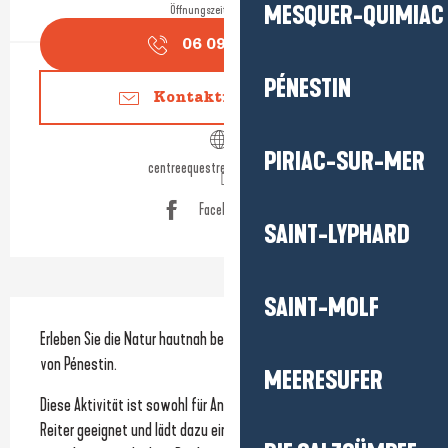
MESQUER-QUIMIAC
Öffnungszeiten ansehen
06 09 72 65
▒▒
PÉNESTIN
Kontaktieren Sie uns
PIRIAC-SUR-MER
centreequestrebriere.ffe.com
Facebook Seite
SAINT-LYPHARD
SAINT-MOLF
Beschreibung
Erleben Sie die Natur hautnah bei einem Ausritt auf den Wegen 
von Pénestin.
MEERESUFER
Diese Aktivität ist sowohl für Anfänger als auch für erfahrene 
Reiter geeignet und lädt dazu ein, die Gemeinde auf eine ganz 