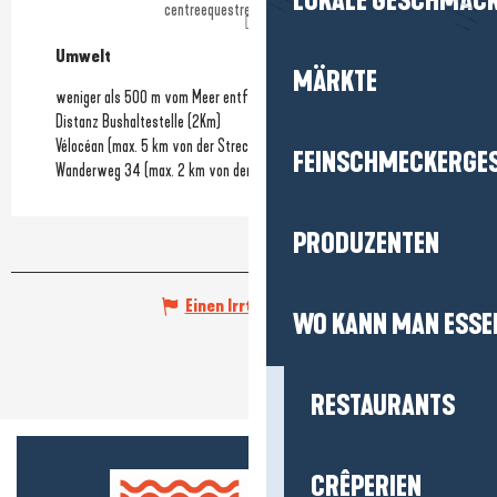
LOKALE GESCHMÄC
centreequestrebriere.ffe.com
Umwelt
Umwelt
MÄRKTE
weniger als 500 m vom Meer entfernt
Distanz Bushaltestelle
(2Km)
Vélocéan (max. 5 km von der Strecke entfernt)
FEINSCHMECKERGE
Wanderweg 34 (max. 2 km von der Strecke entfernt)
PRODUZENTEN
Einen Irrtum angeben
WO KANN MAN ESSE
RESTAURANTS
CRÊPERIEN