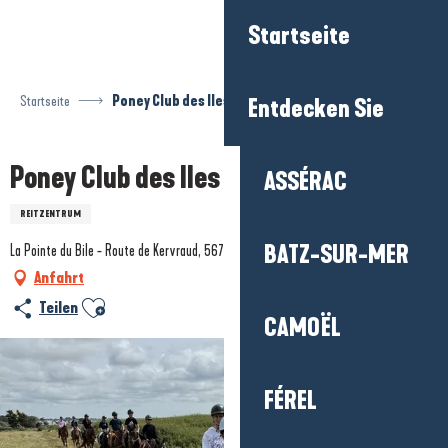
Aller
Startseite
au
contenu
principal
Startseite
Poney Club des Iles
Entdecken Sie
Poney Club des Iles
ASSÉRAC
REITZENTRUM
BATZ-SUR-MER
La Pointe du Bile - Route de Kervraud, 56760 Pénestin
Anfahrt
Ajouter aux favoris
Teilen
CAMOËL
FÉREL