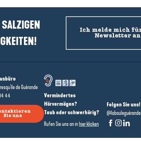
 SALZIGEN
Ich melde mich fü
Newsletter an
GKEITEN!
usbüro
resqu'île de Guérande
Vermindertes
34 44
Hörvermögen?
Folgen Sie uns!
Taub oder schwerhörig?
ontaktieren
@labauleguérande
Sie uns
Rufen Sie uns an in
hier klicken