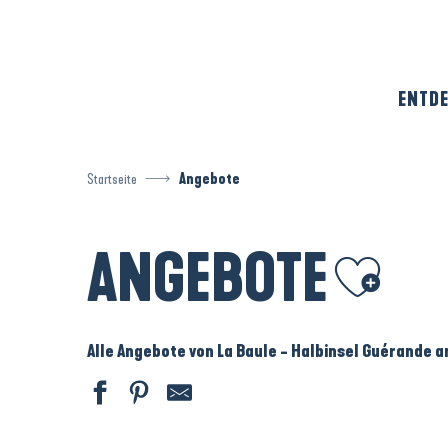
Aller
au
contenu
principal
ENTDE
Startseite
Angebote
ANGEBOTE
Ajouter aux favo
Alle Angebote von La Baule - Halbinsel Guérande 