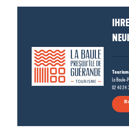
IHRE
NEUI
Tourism
La Baule-P
02 40 24 
K