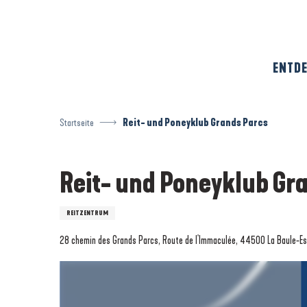
Aller
au
contenu
principal
ENTDE
Startseite
Reit- und Poneyklub Grands Parcs
Reit- und Poneyklub Gr
REITZENTRUM
28 chemin des Grands Parcs, Route de l'Immaculée, 44500 La Baule-E