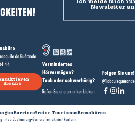
Ich melde mich fü
Newsletter an
GKEITEN!
usbüro
resqu'île de Guérande
Vermindertes
34 44
Hörvermögen?
Folgen Sie uns!
Taub oder schwerhörig?
ontaktieren
@labauleguérande
Sie uns
Rufen Sie uns an in
hier klicken
ungen
Barrierefreier Tourismus
Broschüren
-
g mit der Zustimmung
Barrierefreiheit: nicht konform