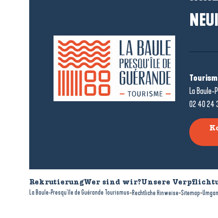
NEUI
Tourism
La Baule-P
02 40 24 
K
Rekrutierung
Wer sind wir?
Unsere Verpflicht
-
-
-
La Baule-Presqu'île de Guérande Tourismus
Rechtliche Hinweise
Sitemap
Umgan