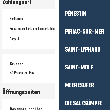
Zahlungsart
PÉNESTIN
Bankkarten
Französische Bank- und Postbank-Schecks
PIRIAC-SUR-MER
Bargeld
SAINT-LYPHARD
Gruppen
Gruppen
SAINT-MOLF
40 Person (en) Max
MEERESUFER
Öffnungszeiten
DIE SALZSÜMPFE
Das ganze Jahr über
Das ganze Jahr über