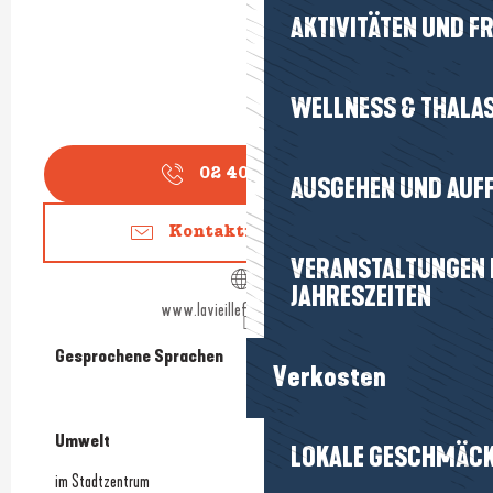
AKTIVITÄTEN UND FR
WELLNESS & THALA
02 40 42 62
▒▒
AUSGEHEN UND AUF
Kontaktieren Sie uns
VERANSTALTUNGEN I
JAHRESZEITEN
www.lavieilleforgemesquer.fr
Gesprochene Sprachen
Gesprochene Sprachen
Verkosten
Umwelt
Umwelt
LOKALE GESCHMÄC
im Stadtzentrum