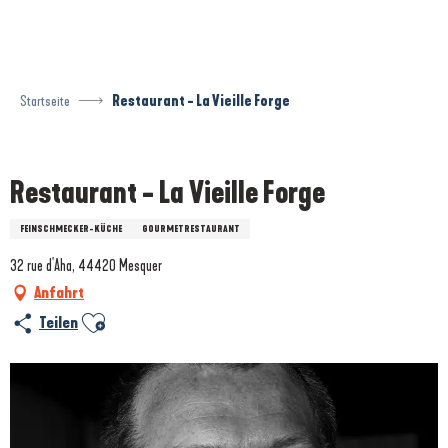
Aller
au
contenu
principal
Startseite
Restaurant - La Vieille Forge
Prestataire engagé dans une démarche environnementale
Restaurant - La Vieille Forge
FEINSCHMECKER-KÜCHE
GOURMETRESTAURANT
32 rue d'Aha, 44420 Mesquer
Anfahrt
Ajouter aux favoris
Teilen