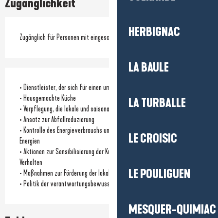
Zugänglichkeit
HERBIGNAC
Zugänglich für Personen mit eingeschränkter Mobilität
LA BAULE
• Dienstleister, der sich für einen umweltfreundlichen Ansatz einsetzt
• Hausgemachte Küche
LA TURBALLE
• Verpflegung, die lokale und saisonale Produkte fördert
• Ansatz zur Abfallreduzierung
• Kontrolle des Energieverbrauchs und/oder Nutzung erneuerbarer
LE CROISIC
Energien
• Aktionen zur Sensibilisierung der Kundschaft für umweltbewusstes
Verhalten
LE POULIGUEN
• Maßnahmen zur Förderung der lokalen Biodiversität
• Politik der verantwortungsbewussten Beschaffung
MESQUER-QUIMIAC