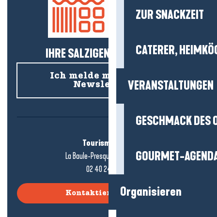
ZUR SNACKZEIT
CATERER, HEIMKÖ
IHRE SALZIGEN NEUIGKEITEN!
Ich melde mich für den
VERANSTALTUNGEN
Newsletter an
GESCHMACK DES 
Tourismusbüro
GOURMET-AGEND
La Baule-Presqu'île de Guérande
02 40 24 34 44
Organisieren
Kontaktieren Sie uns