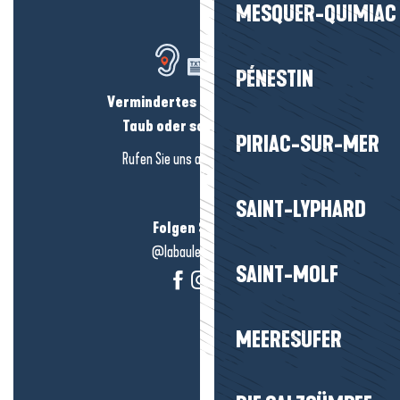
MESQUER-QUIMIAC
PÉNESTIN
Vermindertes Hörvermögen?
Taub oder schwerhörig?
PIRIAC-SUR-MER
Rufen Sie uns an in
hier klicken
SAINT-LYPHARD
Folgen Sie uns!
@labauleguérande
SAINT-MOLF
MEERESUFER