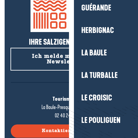
GUÉRANDE
HERBIGNAC
IHRE SALZIGEN NEUIGKEITEN!
LA BAULE
Ich melde mich für den
Newsletter an
LA TURBALLE
LE CROISIC
Tourismusbüro
La Baule-Presqu'île de Guérande
02 40 24 34 44
LE POULIGUEN
Kontaktieren Sie uns