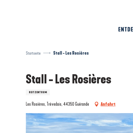
Aller
au
contenu
principal
ENTDE
Startseite
Stall - Les Rosières
Stall - Les Rosières
REITZENTRUM
Les Rosières, Trévedais, 44350 Guérande
Anfahrt