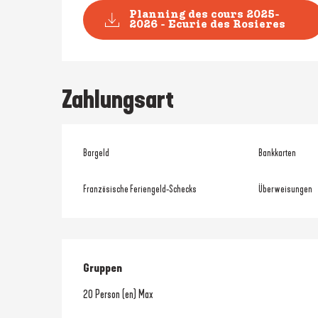
Planning des cours 2025-
2026 - Ecurie des Rosieres
Zahlungsart
Bargeld
Bankkarten
Französische Feriengeld-Schecks
Überweisungen
Gruppen
Gruppen
20 Person (en) Max