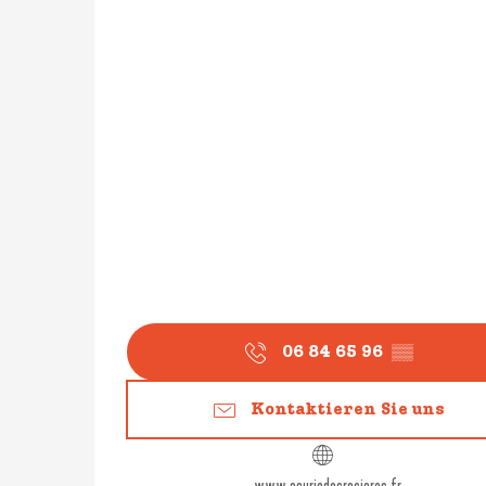
06 84 65 96
▒▒
Kontaktieren Sie uns
www.ecuriedesrosieres.fr