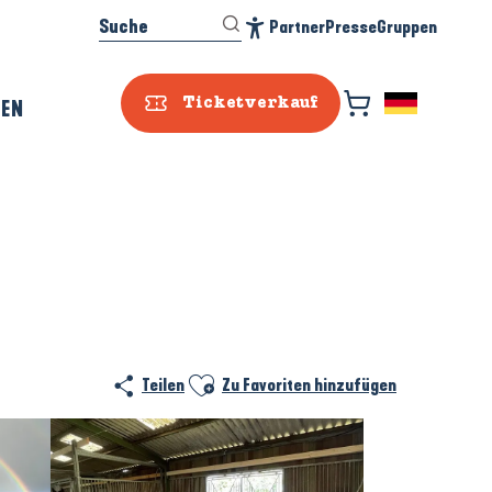
Suche
Partner
Presse
Gruppen
Accessibilité
REN
Ticketverkauf
Ajouter aux favoris
Teilen
Zu Favoriten hinzufügen