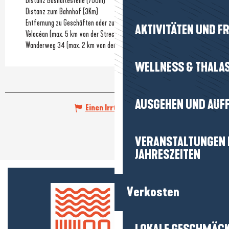
Distanz Bushaltestelle
(750m)
Distanz zum Bahnhof
(3Km)
Entfernung zu Geschäften oder zum Stadtzentrum
(2.5Km)
AKTIVITÄTEN UND FR
Vélocéan (max. 5 km von der Strecke entfernt)
Wanderweg 34 (max. 2 km von der Strecke entfernt)
WELLNESS & THALA
AUSGEHEN UND AUF
Einen Irrtum angeben
VERANSTALTUNGEN I
JAHRESZEITEN
Verkosten