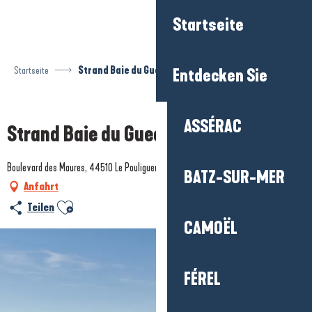
Aller
Startseite
au
contenu
principal
Startseite
Strand Baie du Guec
Entdecken Sie
Prestataire engagé dans une démarche environnementale
ASSÉRAC
Strand Baie du Guec
Boulevard des Maures, 44510 Le Pouliguen
BATZ-SUR-MER
Anfahrt
Ajouter aux favoris
Teilen
CAMOËL
FÉREL