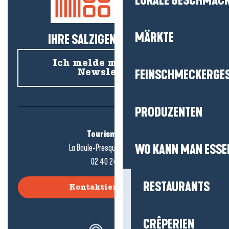
LOKALE GESCHMÄC
MÄRKTE
IHRE SALZIGEN NEUIGKEITEN!
Ich melde mich für den
FEINSCHMECKERGE
Newsletter an
PRODUZENTEN
Tourismusbüro
WO KANN MAN ESSE
La Baule-Presqu'île de Guérande
02 40 24 34 44
RESTAURANTS
Kontaktieren Sie uns
CRÊPERIEN