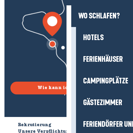
WO SCHLAFEN?
HOTELS
FERIENHÄUSER
CAMPINGPLÄTZE
Wie kann ich kommen?
GÄSTEZIMMER
FERIENDÖRFER UN
Rekrutierung
Wer sind wir?
Unsere Verpflichtungen