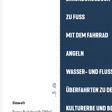
ZU FUSS
MIT DEM FAHRRAD
ANGELN
WASSER- UND FLUS
ÜBERFAHRTEN ZU DE
urls.fr
Umwelt
Umwelt
KULTURERBE UND B