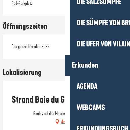
DIE SALZSÜMPFE
Rad-Parkplatz
DIE SÜMPFE VON BR
Öffnungszeiten
DIE UFER VON VILAI
Das ganze Jahr über 2026
Erkunden
Lokalisierung
AGENDA
Prestataire engagé dans une démarche environnementale
Strand Baie du Guec
WEBCAMS
Boulevard des Maures, 44510 Le Pouliguen
Anfahrt
ERKUNDUNGSBUCH