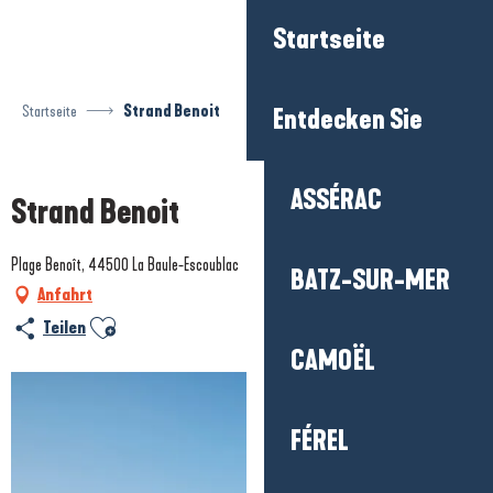
Aller
Startseite
au
contenu
principal
Startseite
Strand Benoit
Entdecken Sie
Prestataire engagé dans une démarche environnementale
ASSÉRAC
Strand Benoit
Plage Benoît, 44500 La Baule-Escoublac
BATZ-SUR-MER
Anfahrt
Ajouter aux favoris
Teilen
CAMOËL
FÉREL