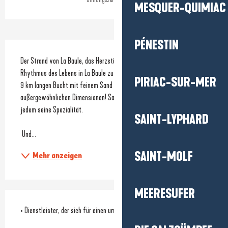
MESQUER-QUIMIAC
PÉNESTIN
Beschreibung
Der Strand von La Baule, das Herzstück des Ferienortes, bestimmt den 
Rhythmus des Lebens in La Baule zu allen Jahreszeiten! Im Zentrum einer 
PIRIAC-SUR-MER
9 km langen Bucht mit feinem Sand bietet er einen Spielplatz von 
außergewöhnlichen Dimensionen! Sandburgen, Schwimmen, Müßiggang, 
jedem seine Spezialität.
SAINT-LYPHARD
 Und...
SAINT-MOLF
Mehr anzeigen
MEERESUFER
• Dienstleister, der sich für einen umweltfreundlichen Ansatz einsetzt