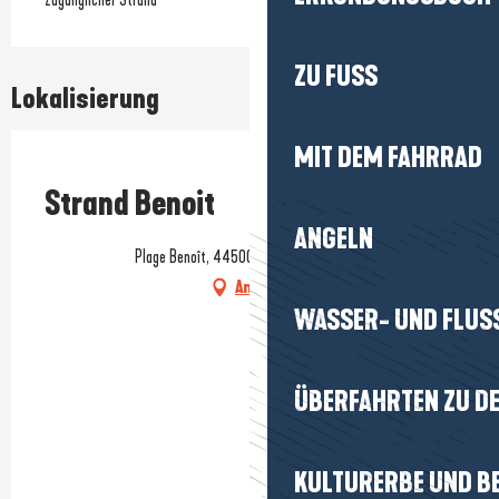
ZU FUSS
Lokalisierung
MIT DEM FAHRRAD
Prestataire engagé dans une démarche environnementale
Strand Benoit
ANGELN
Plage Benoît, 44500 La Baule-Escoublac
Anfahrt
WASSER- UND FLUS
ÜBERFAHRTEN ZU DE
KULTURERBE UND B