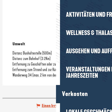
AKTIVITÄTEN UND FR
WELLNESS & THALA
Umwelt
Umwelt
AUSGEHEN UND AUF
Distanz Bushaltestelle
(500m)
Distanz zum Bahnhof
(3.2Km)
Entfernung zu Geschäften oder zum Stadtzentrum
VERANSTALTUNGEN I
Entfernung zum Strand und zur Küste
JAHRESZEITEN
Wanderweg 34 (max. 2 km von der Strecke entfernt)
Verkosten
Einen Irrtum angeben