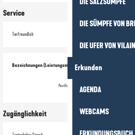
DIE SALZSÜMPFE
Service
DIE SÜMPFE VON BR
Tierfreundlich
DIE UFER VON VILAI
Leistungensmöglichkeiten
Bezeichnungen (Leistungsmerkmale)
Bezeichnungen (Leistungsmerkmale)
Erkunden
Pavillon bleu
AGENDA
WEBCAMS
Zugänglichkeit
ERKUNDUNGSBUCH
Zugänglicher Strand