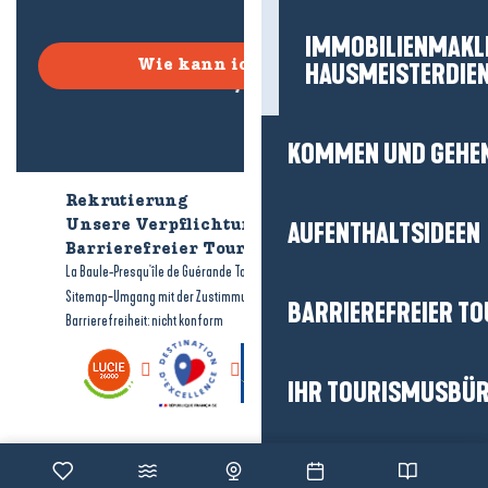
IMMOBILIENMAKL
Wie kann ich kommen?
HAUSMEISTERDIE
KOMMEN UND GEHE
Rekrutierung
Wer sind wir?
Unsere Verpflichtungen
AUFENTHALTSIDEEN
Barrierefreier Tourismus
Broschüren
-
-
La Baule-Presqu'île de Guérande Tourismus
Rechtliche Hinweise
-
-
Sitemap
Umgang mit der Zustimmung
BARRIEREFREIER T
Barrierefreiheit: nicht konform
IHR TOURISMUSBÜ
HÄUFIG GESTELLTE 