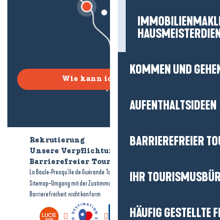
IMMOBILIENMAKL
HAUSMEISTERDIE
KOMMEN UND GEHE
Wie kann ich kommen?
AUFENTHALTSIDEEN
BARRIEREFREIER T
Rekrutierung
Wer sind wir?
Unsere Verpflichtungen
Barrierefreier Tourismus
Broschüren
-
-
La Baule-Presqu'île de Guérande Tourismus
Rechtliche Hinweise
IHR TOURISMUSBÜ
-
-
Sitemap
Umgang mit der Zustimmung
Barrierefreiheit: nicht konform
HÄUFIG GESTELLTE 