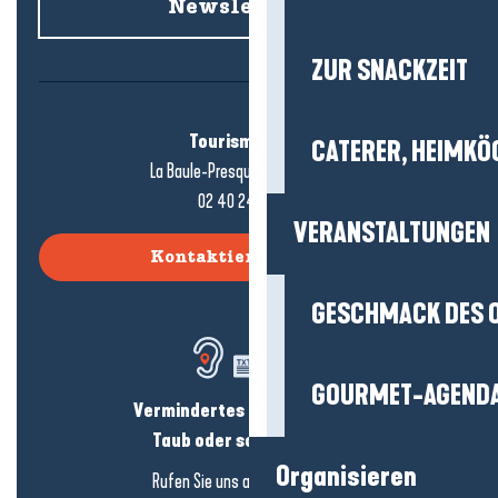
Newsletter an
ZUR SNACKZEIT
Tourismusbüro
CATERER, HEIMKÖ
La Baule-Presqu'île de Guérande
02 40 24 34 44
VERANSTALTUNGEN
Kontaktieren Sie uns
GESCHMACK DES 
GOURMET-AGEND
Vermindertes Hörvermögen?
Taub oder schwerhörig?
Organisieren
Rufen Sie uns an in
hier klicken