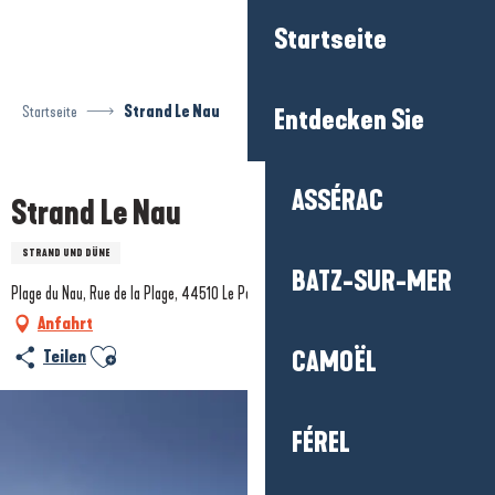
Aller
Startseite
au
contenu
principal
Startseite
Strand Le Nau
Entdecken Sie
Prestataire engagé dans une démarche environnementale
ASSÉRAC
Strand Le Nau
STRAND UND DÜNE
BATZ-SUR-MER
Plage du Nau, Rue de la Plage, 44510 Le Pouliguen
Anfahrt
Ajouter aux favoris
Teilen
CAMOËL
FÉREL