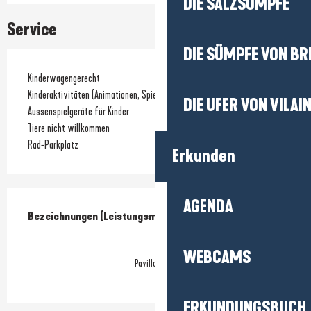
DIE SALZSÜMPFE
Service
DIE SÜMPFE VON BR
Kinderwagengerecht
Kinderaktivitäten (Animationen, Spiele...)
DIE UFER VON VILAI
Aussenspielgeräte für Kinder
Tiere nicht willkommen
Rad-Parkplatz
Erkunden
Leistungensmöglichkeiten
AGENDA
Bezeichnungen (Leistungsmerkmale)
Bezeichnungen (Leistungsmerkmale)
WEBCAMS
Pavillon bleu
ERKUNDUNGSBUCH