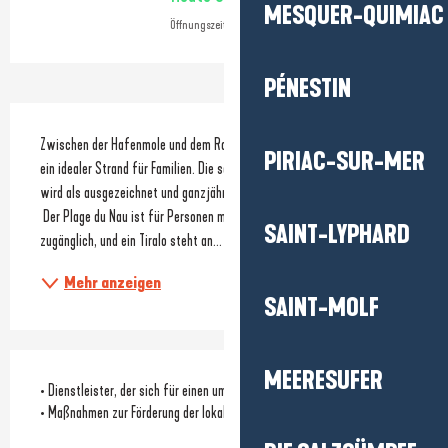
MESQUER-QUIMIAC
Öffnungszeiten ansehen
PÉNESTIN
Beschreibung
Zwischen der Hafenmole und dem Rathaus gelegen, ist der Plage du Nau 
PIRIAC-SUR-MER
ein idealer Strand für Familien. Die sanitäre Qualität des Badegewässers 
wird als ausgezeichnet und ganzjährig stabil eingestuft.
 Der Plage du Nau ist für Personen mit eingeschränkter Mobilität 
SAINT-LYPHARD
zugänglich, und ein Tiralo steht an...
Mehr anzeigen
SAINT-MOLF
MEERESUFER
• Dienstleister, der sich für einen umweltfreundlichen Ansatz einsetzt
• Maßnahmen zur Förderung der lokalen Biodiversität