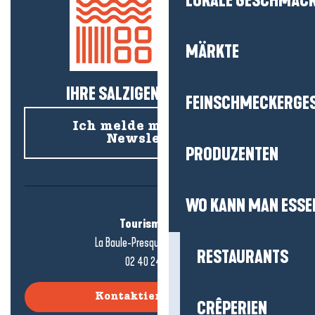
LOKALE GESCHMÄC
MÄRKTE
IHRE SALZIGEN NEUIGKEITEN!
FEINSCHMECKERGE
Ich melde mich für den
Newsletter an
PRODUZENTEN
WO KANN MAN ESSE
Tourismusbüro
La Baule-Presqu'île de Guérande
RESTAURANTS
02 40 24 34 44
Kontaktieren Sie uns
CRÊPERIEN