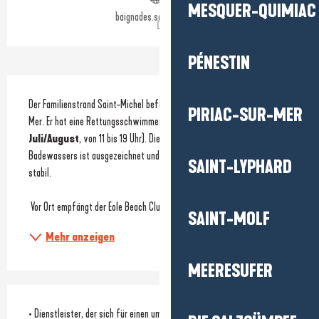
MESQUER-QUIMIAC
baignades.sante.gouv.fr
PÉNESTIN
Beschreibung
Der Familienstrand Saint-Michel befindet sich im Herzen von Piriac-sur-
PIRIAC-SUR-MER
Mer. Er hat eine Rettungsschwimmerstation (Überwachung 
im 
Juli/August
, von 11 bis 19 Uhr). Die hygienische Qualität des 
Badewassers ist ausgezeichnet und während der gesamten Saison 
SAINT-LYPHARD
stabil.
 Vor Ort empfängt der Eole Beach Club...
SAINT-MOLF
Mehr anzeigen
MEERESUFER
• Dienstleister, der sich für einen umweltfreundlichen Ansatz einsetzt