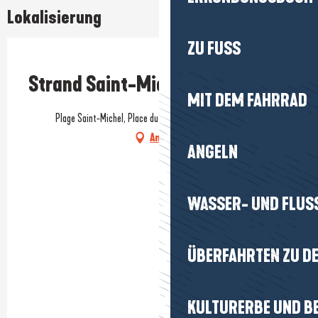
Lokalisierung
ZU FUSS
Prestataire engagé dans une démarche environnementale
Strand Saint-Michel
MIT DEM FAHRRAD
Plage Saint-Michel, Place du Lehn, 44420 Piriac-sur-Mer
Anfahrt
ANGELN
WASSER- UND FLUS
ÜBERFAHRTEN ZU DE
KULTURERBE UND B