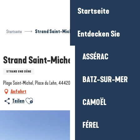
Aller
Startseite
au
contenu
principal
Startseite
Strand Saint-Michel
Entdecken Sie
Prestataire engagé dans une démarche environnementale
ASSÉRAC
Strand Saint-Michel
STRAND UND DÜNE
BATZ-SUR-MER
Plage Saint-Michel, Place du Lehn, 44420 Piriac-sur-Mer
Anfahrt
Ajouter aux favoris
Teilen
CAMOËL
FÉREL