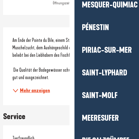
MESQUER-QUIMIAC
Öffnungszeiten ansehen
PÉNESTIN
Beschreibung
Am Ende der Pointe du Bile, einem Strand in der Nähe einer Hochburg der 
Muschelzucht, dem Aushängeschild des Badeortes Pénestin, und sehr 
PIRIAC-SUR-MER
beliebt bei den Liebhabern des Fischfangs zu Fuß.
 Die Qualität der Badegewässer schwankt seit einigen Jahren zwischen 
SAINT-LYPHARD
gut und ausgezeichnet.
Mehr anzeigen
SAINT-MOLF
Service
MEERESUFER
Tierfreundlich