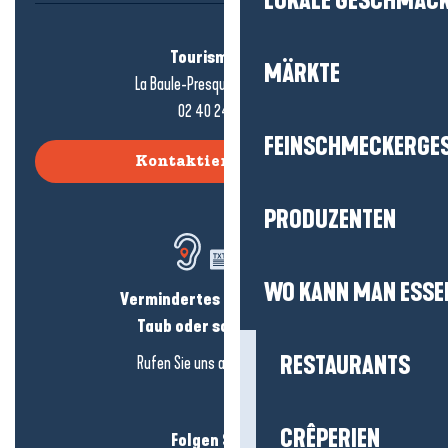
LOKALE GESCHMÄC
Tourismusbüro
MÄRKTE
La Baule-Presqu'île de Guérande
02 40 24 34 44
FEINSCHMECKERGE
Kontaktieren Sie uns
PRODUZENTEN
WO KANN MAN ESSE
Vermindertes Hörvermögen?
Taub oder schwerhörig?
RESTAURANTS
Rufen Sie uns an in
hier klicken
CRÊPERIEN
Folgen Sie uns!