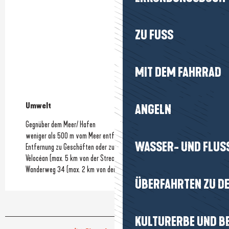
ZU FUSS
MIT DEM FAHRRAD
Umwelt
Umwelt
ANGELN
Gegnüber dem Meer/ Hafen
weniger als 500 m vom Meer entfernt
WASSER- UND FLUS
Entfernung zu Geschäften oder zum Stadtzentrum
(5.3Km)
Vélocéan (max. 5 km von der Strecke entfernt)
Wanderweg 34 (max. 2 km von der Strecke entfernt)
ÜBERFAHRTEN ZU DE
KULTURERBE UND B