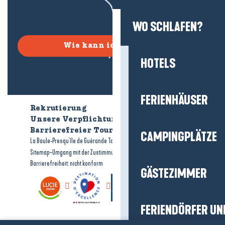
WO SCHLAFEN?
Wie kann ich kommen?
HOTELS
FERIENHÄUSER
Rekrutierung
Wer sind wir?
Unsere Verpflichtungen
Barrierefreier Tourismus
Broschüren
CAMPINGPLÄTZE
-
-
La Baule-Presqu'île de Guérande Tourismus
Rechtliche Hinweise
-
-
Sitemap
Umgang mit der Zustimmung
Barrierefreiheit: nicht konform
GÄSTEZIMMER
FERIENDÖRFER UN