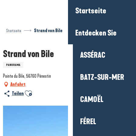
Aller
Startseite
au
contenu
principal
Startseite
Strand von Bile
Entdecken Sie
Strand von Bile
ASSÉRAC
PANORAMA
BATZ-SUR-MER
Pointe du Bile, 56760 Pénestin
Anfahrt
Ajouter aux favoris
Teilen
CAMOËL
FÉREL