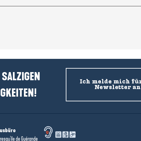
 SALZIGEN
Ich melde mich fü
Newsletter an
GKEITEN!
usbüro
resqu'île de Guérande