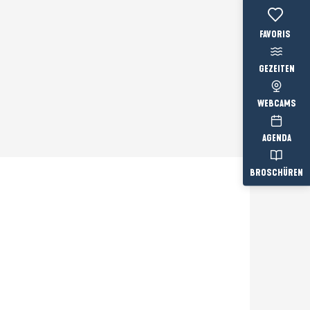
Voir les favo
GEZEITEN
WEBCAMS
AGENDA
BROSCHÜREN
Prestataire engagé