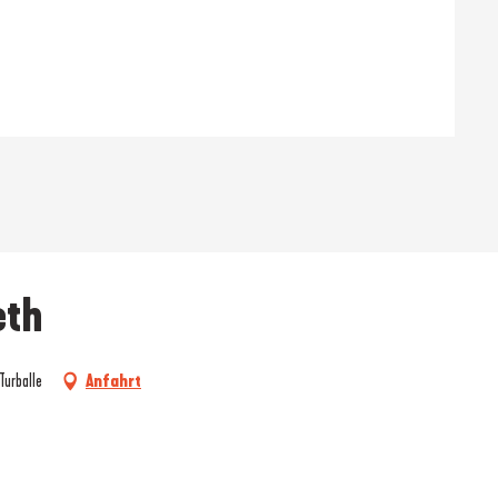
eth
Turballe
Anfahrt