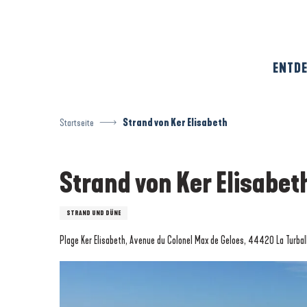
Aller
au
contenu
principal
ENTDE
Startseite
Strand von Ker Elisabeth
Strand von Ker Elisabet
STRAND UND DÜNE
Plage Ker Elisabeth, Avenue du Colonel Max de Geloes, 44420 La Turbal