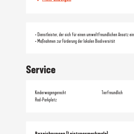
• Dienstleister, der sich für einen umweltfreundlichen Ansatz ei
• Maßnahmen zur Förderung der lokalen Biodiversität
Service
Kinderwagengerecht
Tierfreundlich
Rad-Parkplatz
Leistungensmöglic
Bezeichnungen (Leistungsmerkmale)
Bezeichnungen (Leistungsmerkmale)