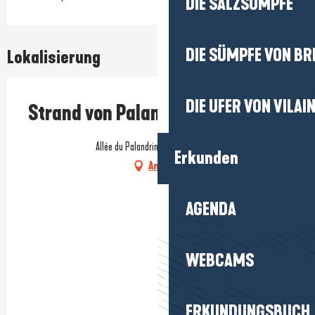
DIE SALZSÜMPFE
DIE SÜMPFE VON BR
Lokalisierung
DIE UFER VON VILAI
Strand von Palandrin
Allée du Palandrin, 56760 Pénestin
Erkunden
Anfahrt
AGENDA
WEBCAMS
ERKUNDUNGSBUCH