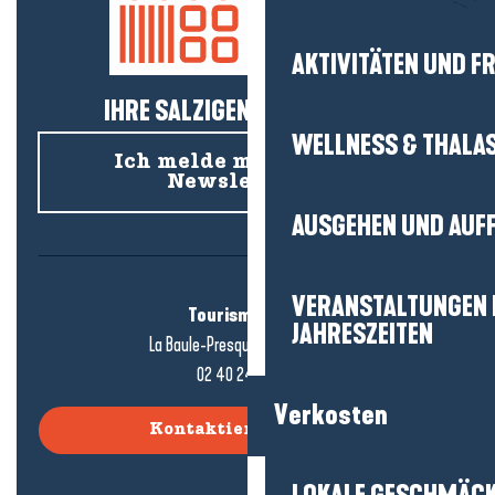
AKTIVITÄTEN UND FR
IHRE SALZIGEN NEUIGKEITEN!
WELLNESS & THALA
Ich melde mich für den
Newsletter an
AUSGEHEN UND AUF
VERANSTALTUNGEN I
Tourismusbüro
JAHRESZEITEN
La Baule-Presqu'île de Guérande
02 40 24 34 44
Verkosten
Kontaktieren Sie uns