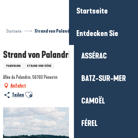
Aller
Startseite
au
contenu
principal
Startseite
Strand von Palandrin
Entdecken Sie
Strand von Palandrin
ASSÉRAC
PANORAMA
STRAND UND DÜNE
BATZ-SUR-MER
Allée du Palandrin, 56760 Pénestin
Anfahrt
Ajouter aux favoris
Teilen
CAMOËL
FÉREL