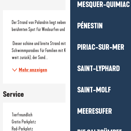
MESQUER-QUIMIAC
Beschreibung
Der Strand von Palandrin liegt neben der Bucht von Pont-Mahé, einem 
PÉNESTIN
berühmten Spot für Windsurfen und neuerdings auch für Kitesurfen.
 Dieser schöne und breite Strand mit feinem Sand ist bei Flut auch ein 
PIRIAC-SUR-MER
Schwimmparadies für Familien mit Kindern (bei Ebbe zieht sich das Meer 
weit zurück); der Sand...
SAINT-LYPHARD
Mehr anzeigen
SAINT-MOLF
Service
MEERESUFER
Tierfreundlich
Gratis Parkplatz
Rad-Parkplatz