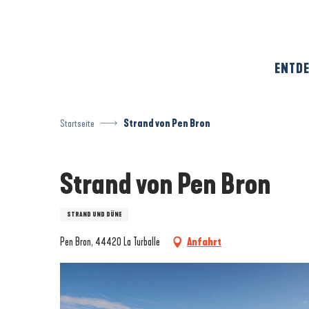
Aller
au
contenu
principal
ENTDE
Startseite
Strand von Pen Bron
Strand von Pen Bron
STRAND UND DÜNE
Pen Bron, 44420 La Turballe
Anfahrt