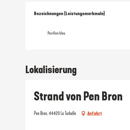
Leistungensmöglic
Bezeichnungen (Leistungsmerkmale)
Bezeichnungen (Leistungsmerkmale)
Pavillon bleu
Lokalisierung
Strand von Pen Bron
Pen Bron, 44420 La Turballe
Anfahrt