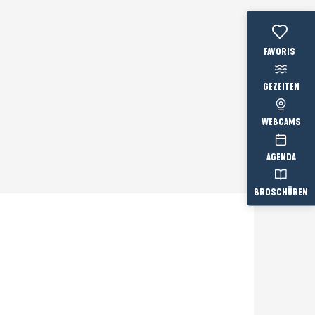
Voir les favo
GEZEITEN
WEBCAMS
AGENDA
BROSCHÜREN
Prestataire engagé