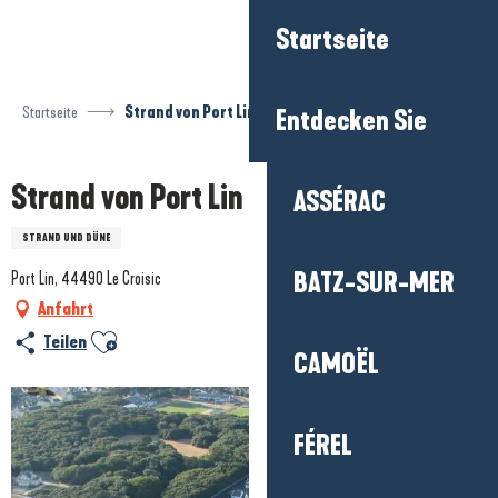
Aller
Startseite
au
contenu
principal
Startseite
Strand von Port Lin
Entdecken Sie
Strand von Port Lin
ASSÉRAC
STRAND UND DÜNE
BATZ-SUR-MER
Port Lin, 44490 Le Croisic
Anfahrt
Ajouter aux favoris
Teilen
CAMOËL
FÉREL