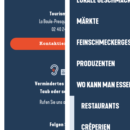
LOKALE GESCHMÄC
Tourismusbüro
MÄRKTE
La Baule-Presqu'île de Guérande
02 40 24 34 44
FEINSCHMECKERGE
Kontaktieren Sie uns
PRODUZENTEN
Vermindertes Hörvermögen?
WO KANN MAN ESSE
Taub oder schwerhörig?
Rufen Sie uns an in
hier klicken
RESTAURANTS
Folgen Sie uns!
CRÊPERIEN