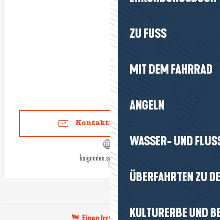
ZU FUSS
MIT DEM FAHRRAD
ANGELN
Kontaktieren Sie uns
WASSER- UND FLUS
baignades.sante.gouv.fr
ÜBERFAHRTEN ZU DE
KULTURERBE UND B
Einen Irrtum angeben