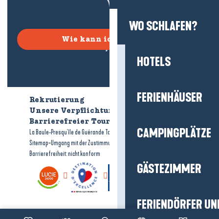
WO SCHLAFEN?
Wie kann ich kommen?
HOTELS
FERIENHÄUSER
Rekrutierung
Wer sind wir?
Unsere Verpflichtungen
Barrierefreier Tourismus
Broschüren
CAMPINGPLÄTZE
-
-
La Baule-Presqu'île de Guérande Tourismus
Rechtliche Hinweise
-
-
Sitemap
Umgang mit der Zustimmung
Barrierefreiheit: nicht konform
GÄSTEZIMMER
FERIENDÖRFER UN