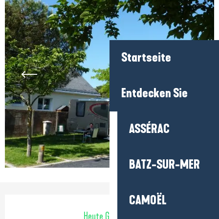
Startseite
Entdecken Sie
ASSÉRAC
BATZ-SUR-MER
CAMOËL
Öffnungszeiten & Kontaktdaten
Heute Geöffnet