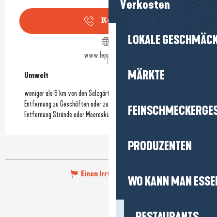
Verkosten
Kontakt
LOKALE GESCHMÄC
www.lepouliguen.fr
MÄRKTE
Umwelt
Umwelt
weniger als 5 km von den Salzgärten entfernt
Entfernung zu Geschäften oder zum Stadtzentrum
FEINSCHMECKERGE
Entfernung Strände oder Meeresküste
PRODUZENTEN
Einen Irrtum angeben
WO KANN MAN ESSE