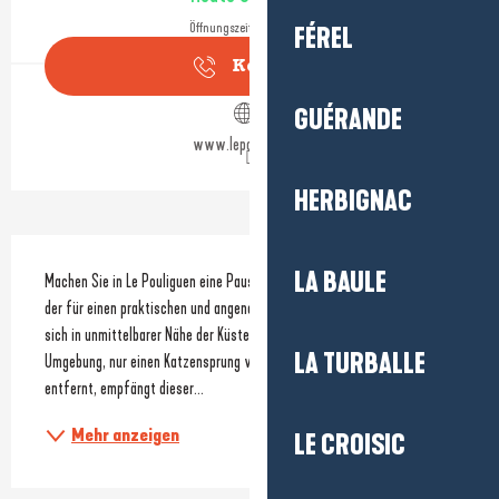
Öffnungszeiten ansehen
FÉREL
Kontakt
GUÉRANDE
www.lepouliguen.fr
HERBIGNAC
Beschreibung
LA BAULE
Machen Sie in Le Pouliguen eine Pause auf einem Wohnmobilstellplatz, 
der für einen praktischen und angenehmen Aufenthalt konzipiert ist und 
sich in unmittelbarer Nähe der Küste befindet. In einer grünen 
LA TURBALLE
Umgebung, nur einen Katzensprung vom Campingplatz „Le Cléin“ 
entfernt, empfängt dieser...
Mehr anzeigen
LE CROISIC