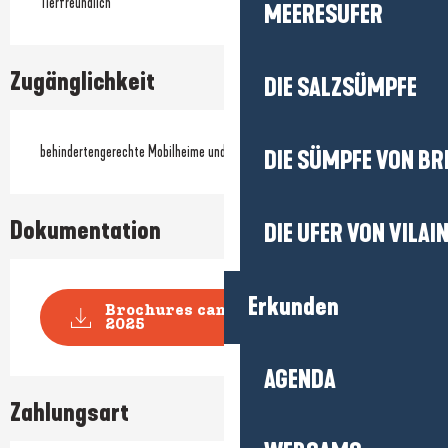
Tierfreundlich
MEERESUFER
Zugänglichkeit
DIE SALZSÜMPFE
behindertengerechte Mobilheime und Hütten
DIE SÜMPFE VON BR
Dokumentation
DIE UFER VON VILAI
Erkunden
Brochures campings municipaux
2025
AGENDA
Zahlungsart