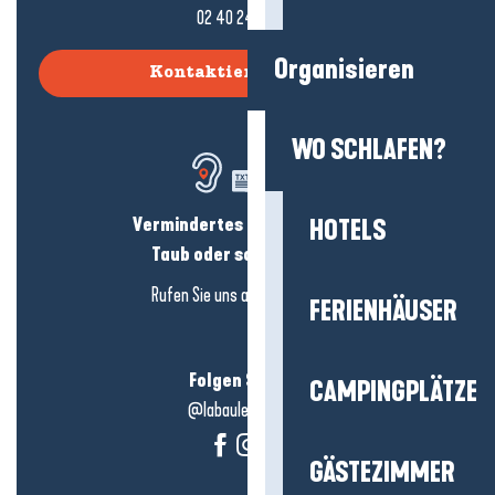
02 40 24 34 44
Organisieren
Kontaktieren Sie uns
WO SCHLAFEN?
Vermindertes Hörvermögen?
HOTELS
Taub oder schwerhörig?
Rufen Sie uns an in
hier klicken
FERIENHÄUSER
Folgen Sie uns!
CAMPINGPLÄTZE
@labauleguérande
GÄSTEZIMMER