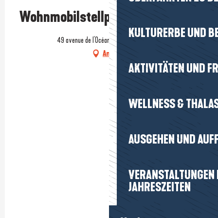
Prestataire engagé dans une démarche environnementale
Wohnmobilstellplätze
KULTURERBE UND B
49 avenue de l'Océan, 44510 Le Pouliguen
Anfahrt
AKTIVITÄTEN UND FR
WELLNESS & THALA
AUSGEHEN UND AUF
VERANSTALTUNGEN I
JAHRESZEITEN