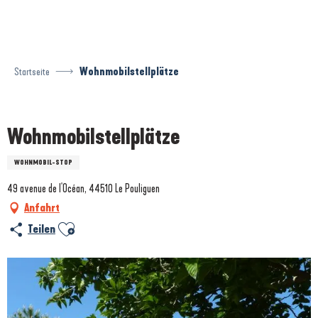
Aller
au
contenu
principal
Startseite
Wohnmobilstellplätze
Prestataire engagé dans une démarche environnementale
Wohnmobilstellplätze
WOHNMOBIL-STOP
49 avenue de l'Océan, 44510 Le Pouliguen
Anfahrt
Ajouter aux favoris
Teilen