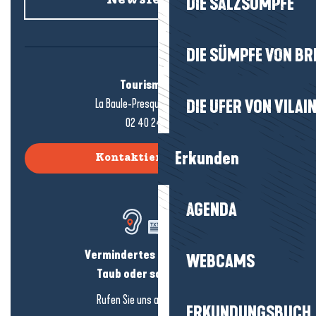
Newsletter an
DIE SALZSÜMPFE
DIE SÜMPFE VON BR
Tourismusbüro
La Baule-Presqu'île de Guérande
DIE UFER VON VILAI
02 40 24 34 44
Erkunden
Kontaktieren Sie uns
AGENDA
Vermindertes Hörvermögen?
WEBCAMS
Taub oder schwerhörig?
Rufen Sie uns an in
hier klicken
ERKUNDUNGSBUCH