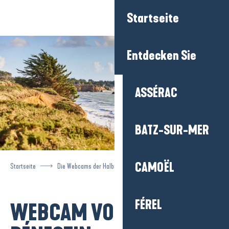
Aller
Startseite
au
contenu
principal
Entdecken Sie
ASSÉRAC
BATZ-SUR-MER
CAMOËL
Startseite
Die Webcams der Halbinsel
Webcam von Pénestin
FÉREL
WEBCAM VON
Ajouter aux