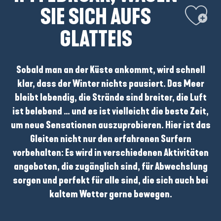
Ajouter aux
SIE SICH AUFS
GLATTEIS
Sobald man an der Küste ankommt, wird schnell
klar, dass
der Winter nichts pausiert
. Das Meer
bleibt lebendig, die Strände sind breiter, die Luft
ist belebend … und es ist vielleicht die beste Zeit,
um neue Sensationen auszuprobieren. Hier ist das
Gleiten nicht nur den erfahrenen Surfern
vorbehalten: Es wird in verschiedenen Aktivitäten
angeboten, die zugänglich sind, für Abwechslung
sorgen und perfekt für alle sind, die sich auch bei
kaltem Wetter gerne bewegen.