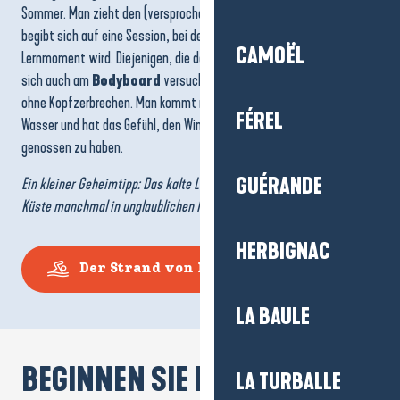
Sommer. Man zieht den (versprochen dicken) Neoprenanzug an und
begibt sich auf eine Session, bei der jede Welle zu einem echten
CAMOËL
Lernmoment wird. Diejenigen, die das
Brett
lieber meiden, können
sich auch am
Bodyboard
versuchen: garantierter Nervenkitzel,
ohne Kopfzerbrechen. Man kommt müde, aber glücklich aus dem
FÉREL
Wasser und hat das Gefühl, den Winter auf eine andere Art und Weise
genossen zu haben.
GUÉRANDE
Ein kleiner Geheimtipp: Das kalte Licht im Februar lässt die wilde
Küste manchmal in unglaublichen Farben erstrahlen!
HERBIGNAC
Der Strand von La Govelle
LA BAULE
BEGINNEN SIE IN PÉNESTIN
LA TURBALLE