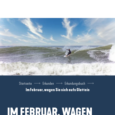
Aller
au
contenu
principal
Startseite
Erkunden
Erkundungsbuch
Im Februar, wagen Sie sich aufs Glatteis
IM FEBRUAR, WAGEN