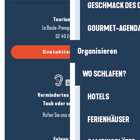
GESCHMACK DES 
Tourismusbüro
GOURMET-AGEND
La Baule-Presqu'île de Guérande
02 40 24 34 44
Organisieren
Kontaktieren Sie uns
WO SCHLAFEN?
Vermindertes Hörvermögen?
HOTELS
Taub oder schwerhörig?
Rufen Sie uns an in
hier klicken
FERIENHÄUSER
Folgen Sie uns!