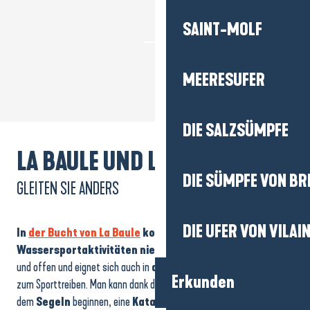
SAINT-MOLF
MEERESUFER
DIE SALZSÜMPFE
LA BAULE UND LE POULIGUEN,
DIE SÜMPFE VON BR
GLEITEN SIE ANDERS
DIE UFER VON VILAI
In
der Bucht von La Baule
kommen die
Wassersportaktivitäten nie zur Ruhe.
Der Strand ist riesig
und offen und eignet sich auch in
der Nebensaison
hervorragend
Erkunden
zum Sporttreiben. Man kann dank des regelmäßigen Westwinds mit
dem
Segeln
beginnen, eine
Katamaranfahrt
mit einem Lehrer