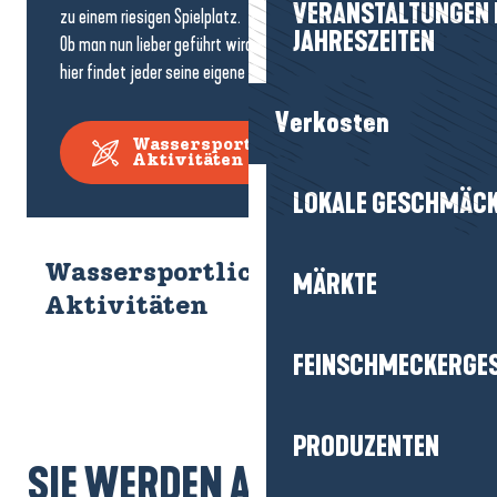
VERANSTALTUNGEN I
zu einem riesigen Spielplatz.
JAHRESZEITEN
Ob man nun lieber geführt wird oder selbstständig gleitet,
hier findet jeder seine eigene Art, den Ozean zu genießen.
Verkosten
Wassersportliche
Aktivitäten
LOKALE GESCHMÄC
Wassersportliche
MÄRKTE
Aktivitäten
FEINSCHMECKERGE
PRODUZENTEN
SIE WERDEN AUCH MÖGEN...