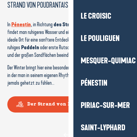
STRAND VON POUDRANTAIS
LE CROISIC
In
Pénestin
, in Richtung
des Strandes von Poudrantais
,
findet man ruhigeres Wasser und ein geschütztes Relief. Dies ist der
LE POULIGUEN
ideale Ort für eine sanftere Entdeckung:
Wasserwandern
, sehr
ruhiges
Paddeln
oder erste Rutschpartien in einer dank der Klippen
und der großen Sandflächen beeindruckenden Umgebung.
MESQUER-QUIMIAC
Der Winter bringt hier eine besondere, fast stille Atmosphäre mit sich,
in der man in seinem eigenen Rhythmus vorankommt, ohne sich
PÉNESTIN
jemals gehetzt zu fühlen…
PIRIAC-SUR-MER
Der Strand von Poudrantais
SAINT-LYPHARD