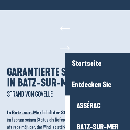
Startseite
GARANTIERTE SENSATIONEN
IN BATZ-SUR-MER
Entdecken Sie
STRAND VON GOVELLE
ASSÉRAC
In
Batz-sur-Mer
behält
der Strand La Govelle
auch mitten
im Februar seinen Status als Referenz für Wellenreiter. Die Wellen sind
BATZ-SUR-MER
oft regelmäßiger, der Wind ist stärker und die Stimmung ruhiger als im