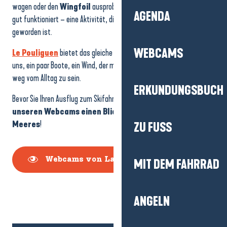
wagen oder den
Wingfoil
ausprobieren, der bei frischem Wind sehr
AGENDA
gut funktioniert – eine Aktivität, die im Winter unumgänglich
geworden ist.
WEBCAMS
Le Pouliguen
bietet das gleiche Gefühl von Freiheit: das Meer für
uns, ein paar Boote, ein Wind, der motiviert… und dieses Gefühl, weit
weg vom Alltag zu sein.
ERKUNDUNGSBUCH
Bevor Sie Ihren Ausflug zum Skifahren vorbereiten,
werfen Sie mit
unseren Webcams einen Blick auf den Zustand des
Meeres
!
ZU FUSS
Webcams von La Baule
MIT DEM FAHRRAD
ANGELN