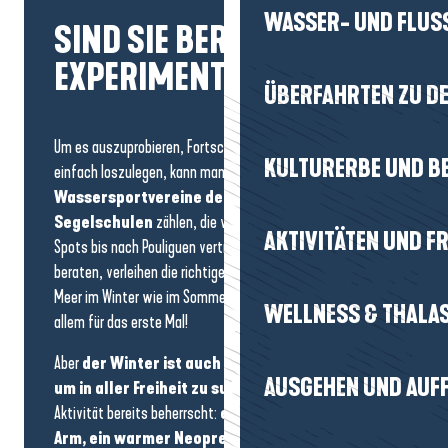
WASSER- UND FLUS
SIND SIE BEREIT FÜR DAS
EXPERIMENT?
ÜBERFAHRTEN ZU DE
Um es auszuprobieren, Fortschritte zu machen oder
KULTURERBE UND B
einfach loszulegen, kann man auf
die
Wassersportvereine der Region und die
Segelschulen
zählen, die von La Baule über die wilderen
AKTIVITÄTEN UND FR
Spots bis nach Pouliguen vertreten sind. Sie betreuen,
beraten, verleihen die richtige Ausrüstung und kennen das
Meer im Winter wie im Sommer. Das ist beruhigend, vor
WELLNESS & THALA
allem für das erste Mal!
Aber
der Winter ist auch eine ideale Jahreszeit,
AUSGEHEN UND AUF
um in aller Freiheit zu surfen
, wenn man seine
Aktivität bereits beherrscht:
ein Brett unter dem
Arm, ein warmer Neoprenanzug
und die Küste wird