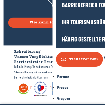
BARRIEREFREIER T
IHR TOURISMUSBÜ
Wie kann ich kommen?
HÄUFIG GESTELLTE 
Rekrutierung
Wer sind wir?
Unsere Verpflichtungen
Ticketverkauf
Barrierefreier Tourismus
Broschüren
-
-
La Baule-Presqu'île de Guérande Tourismus
Rechtliche Hinweise
-
-
Sitemap
Umgang mit der Zustimmung
Partner
Barrierefreiheit: nicht konform
Presse
Gruppen