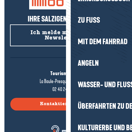
IHRE SALZIGEN NEUIGKEITEN!
ZU FUSS
Ich melde mich für den
Newsletter an
MIT DEM FAHRRAD
ANGELN
Tourismusbüro
La Baule-Presqu'île de Guérande
WASSER- UND FLUS
02 40 24 34 44
ÜBERFAHRTEN ZU DE
Kontaktieren Sie uns
KULTURERBE UND B