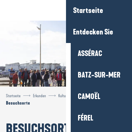
Aller
Startseite
au
contenu
principal
Entdecken Sie
ASSÉRAC
BATZ-SUR-MER
CAMOËL
Startseite
Erkunden
Kulturerbe und Besichtigungen
Besuchsorte
FÉREL
BESUCHSORTE