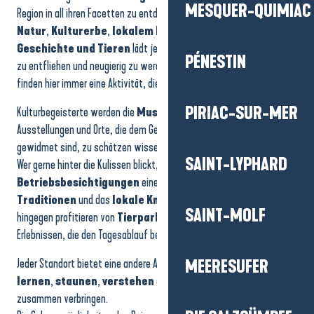
MESQUER-QUIMIAC
CPIE Loire Océane
Region in all ihren Facetten zu entdecken. Zwischen
geschützter
Legendia Parc
Natur
,
Kulturerbe
,
lokalem Know-how
,
Meereswelt
,
La Petite Arche de la Vallée - Ferme pédagogique
Geschichte und Tieren
lädt jeder Rundgang dazu ein, dem Alltag
Heimatmuseum L’Ecomusée mit Saint-Nazaire
PÉNESTIN
zu entfliehen und neugierig zu werden. Große und kleine Besucher
Les Jardins de la Mer - Atelier Algues et Plantes Sauvages
finden hier immer eine Aktivität, die sie mit anderen teilen können.
La Maison des Paludiers
La Cabane Bleue
PIRIAC-SUR-MER
Kulturbegeisterte werden die
Museen
,
historischen Räume
,
Réserve Naturelle Régionale Marais de Brière (Naturschutzzone)
Ausstellungen und Orte, die dem Gedächtnis des Territoriums
gewidmet sind, zu schätzen wissen.
SAINT-LYPHARD
Wer gerne hinter die Kulissen blickt, kann bei
Betriebsbesichtigungen
einen Einblick in die
Berufe
,
Traditionen
und das
lokale Know-how
gewinnen. Familien
SAINT-MOLF
hingegen profitieren von
Tierparks
, Spielwelten und interaktiven
Erlebnissen, die den Tagesablauf bestimmen.
Jeder Standort bietet eine andere Art, das Gebiet zu erkunden:
MEERESUFER
lernen
,
staunen
,
verstehen
oder einfach nur einen Moment
zusammen verbringen.