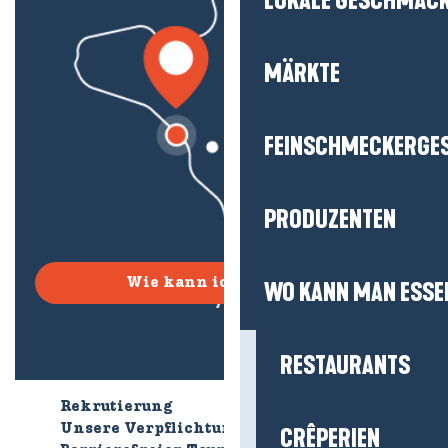
LOKALE GESCHMÄC
MÄRKTE
FEINSCHMECKERGE
PRODUZENTEN
Wie kann ich kommen?
WO KANN MAN ESSE
RESTAURANTS
Rekrutierung
Wer sind wir?
Unsere Verpflichtungen
CRÊPERIEN