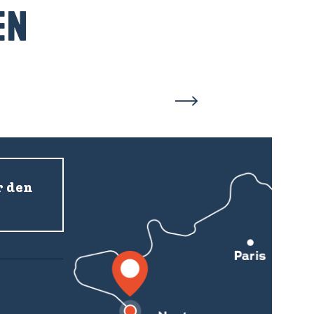
EN
r den