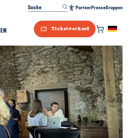
Suche
Partner
Presse
Gruppen
Accessibilité
REN
Ticketverkauf