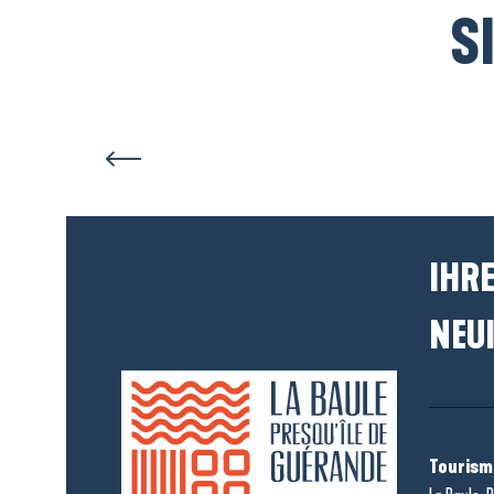
S
IHRE
NEUI
Tourism