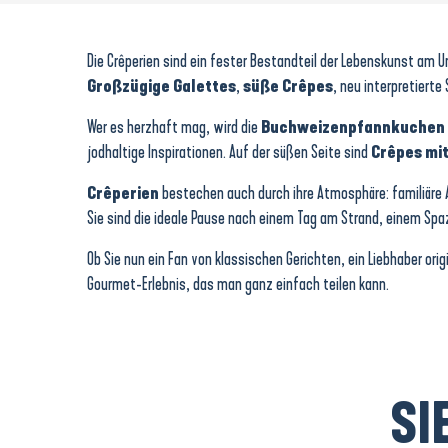
Le Rozell table bretonne & crêperie
Crêperie à domicile - Bohème Sarrasine
Barapom
Die Crêperien sind ein fester Bestandteil der Lebenskunst am U
Großzügige Galettes
,
süße Crêpes
, neu interpretierte
Wer es herzhaft mag, wird die
Buchweizenpfannkuchen
jodhaltige Inspirationen. Auf der süßen Seite sind
Crêpes mit
Crêperien
bestechen auch durch ihre Atmosphäre: familiäre 
Sie sind die ideale Pause nach einem Tag am Strand, einem Spa
Ob Sie nun ein Fan von klassischen Gerichten, ein Liebhaber ori
Gourmet-Erlebnis, das man ganz einfach teilen kann.
SI