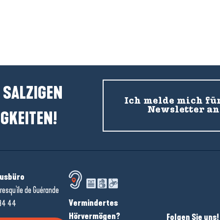
retonisches Mürbeteiggebäck, Basil
Erdbeer-Ganache
 SALZIGEN
Ich melde mich fü
Newsletter an
GKEITEN!
usbüro
resqu'île de Guérande
Vermindertes
34 44
Hörvermögen?
Folgen Sie uns!