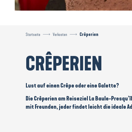
Startseite
Verkosten
Crêperien
CRÊPERIEN
Lust auf einen
Crêpe
oder eine
Galette
?
Die
Crêperien
am Reiseziel
La Baule-Presqu’î
mit Freunden
, jeder findet leicht die ideale