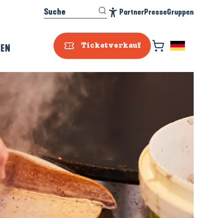
Suche
Partner
Presse
Gruppen
Accessibilité
REN
Ticketverkauf