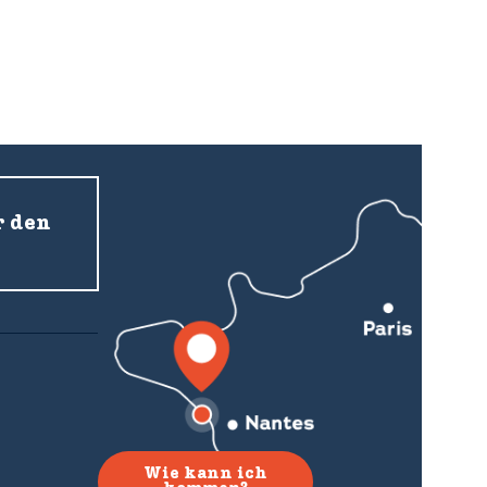
ikum- und
r den
Wie kann ich