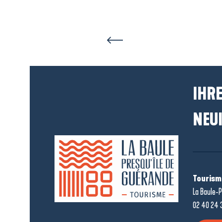
Rosmarin B
IHRE
NEUI
Tourism
La Baule-P
02 40 24 