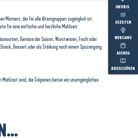
Voir les favo
chen Moment, der für alle Altersgruppen zugänglich ist.
GEZEITEN
Note für eine einfache und herzliche Mahlzeit.
WEBCAMS
 Käsesorten, Gemüse der Saison, Wurstwaren, Fisch oder
 Snack, Dessert oder als Stärkung nach einem Spaziergang.
AGENDA
BROSCHÜREN
en Mahlzeit sind, die Crêperien bieten ein unumgängliches
...