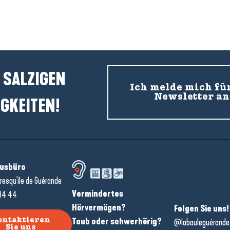
Rénald, Breizh Coquillages
 SALZIGEN
Ich melde mich fü
Newsletter an
GKEITEN!
usbüro
resqu'île de Guérande
Vermindertes
34 44
Hörvermögen?
Folgen Sie uns!
Taub oder schwerhörig?
ontaktieren
@labauleguérande
Sie uns