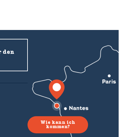
Mathilde und Ma
r den
Wie kann ich
kommen?