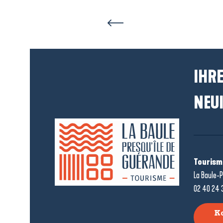
IHRE
NEUI
Tourism
La Baule-P
02 40 24 
K