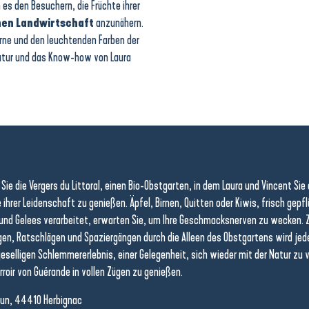
es den Besuchern, die Früchte ihrer
hen Landwirtschaft
anzunähern.
irne und den leuchtenden Farben der
Natur und das Know-how von Laura
Sie die Vergers du Littoral, einen Bio-Obstgarten, in dem Laura und Vincent Sie 
e ihrer Leidenschaft zu genießen. Äpfel, Birnen, Quitten oder Kiwis, frisch gepf
und Gelees verarbeitet, erwarten Sie, um Ihre Geschmacksnerven zu wecken.
en, Ratschlägen und Spaziergängen durch die Alleen des Obstgartens wird jed
eselligen Schlemmererlebnis, einer Gelegenheit, sich wieder mit der Natur zu 
rroir von Guérande in vollen Zügen zu genießen.
un, 44410 Herbignac