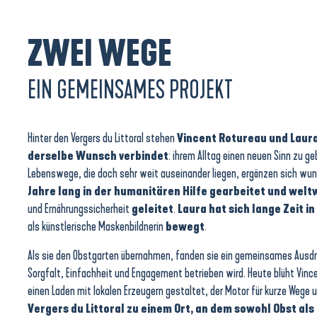
ZWEI WEGE
EIN GEMEINSAMES PROJEKT
Hinter den Vergers du Littoral stehen
Vincent Rotureau und Laura 
derselbe Wunsch verbindet
: ihrem Alltag einen neuen Sinn zu g
Lebenswege, die doch sehr weit auseinander liegen, ergänzen sich wun
Jahre lang in der humanitären Hilfe gearbeitet und welt
und Ernährungssicherheit
geleitet
.
Laura hat sich lange Zeit 
als künstlerische Maskenbildnerin
bewegt
.
Als sie den Obstgarten übernahmen, fanden sie ein gemeinsames Ausdr
Sorgfalt, Einfachheit und Engagement betrieben wird. Heute blüht Vinc
einen Laden mit lokalen Erzeugern gestaltet, der Motor für kurze Wege
Vergers du Littoral zu einem Ort, an dem sowohl Obst a