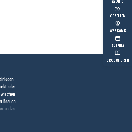
Voir les favo
GEZEITEN
WEBCAMS
AGENDA
BROSCHÜREN
einladen,
lückt oder
 Zwischen
er Besuch
verbinden