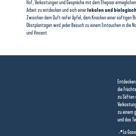
Hof, Verkostungen und Gespräche mit dem Ehepaar ermöglichen 
Arbeit zu entdecken und sich einer
lokalen und biologisc
Zwischen dem Duft reifer Äpfel, dem Knacken einer saftigen B
Obstplantagen wird jeder Besuch zu einem Eintauchen in die 
und Vincent.
Entdecken 
die Frücht
zu Säften 
Verkostung
zu einem g
und das Te
📍La Gass