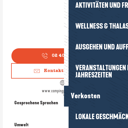
AKTIVITÄTEN UND FR
WELLNESS & THALA
AUSGEHEN UND AUF
02 40 42 68
▒▒
VERANSTALTUNGEN I
Kontaktieren Sie uns
JAHRESZEITEN
www.campingdupetitbois.com
Verkosten
Gesprochene Sprachen
Gesprochene Sprachen
LOKALE GESCHMÄC
Umwelt
Umwelt