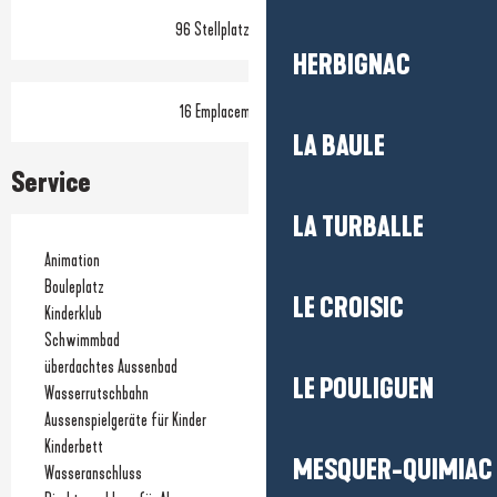
96 Stellplatz(e) zur Miete
HERBIGNAC
16 Emplacement(s) nu(s)
LA BAULE
Service
LA TURBALLE
Animation
Bouleplatz
LE CROISIC
Kinderklub
Schwimmbad
überdachtes Aussenbad
LE POULIGUEN
Wasserrutschbahn
Aussenspielgeräte für Kinder
Kinderbett
MESQUER-QUIMIAC
Wasseranschluss