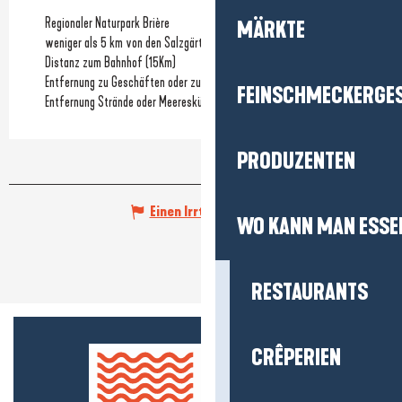
Regionaler Naturpark Brière
MÄRKTE
weniger als 5 km von den Salzgärten entfernt
Distanz zum Bahnhof
(15Km)
Entfernung zu Geschäften oder zum Stadtzentrum
(1Km)
FEINSCHMECKERGE
Entfernung Strände oder Meeresküste
(1.5Km)
PRODUZENTEN
Einen Irrtum angeben
WO KANN MAN ESSE
RESTAURANTS
CRÊPERIEN