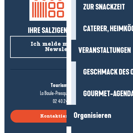
ZUR SNACKZEIT
CATERER, HEIMKÖ
IHRE SALZIGEN NEUIGKEITEN!
Ich melde mich für den
VERANSTALTUNGEN
Newsletter an
GESCHMACK DES 
Tourismusbüro
GOURMET-AGEND
La Baule-Presqu'île de Guérande
02 40 24 34 44
Organisieren
Kontaktieren Sie uns