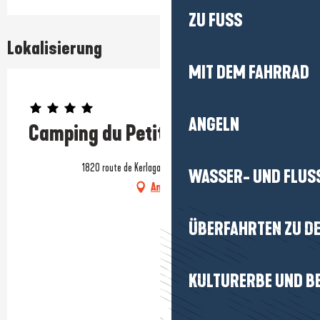
ZU FUSS
Lokalisierung
MIT DEM FAHRRAD
Prestataire engagé dans une démarche environnementale
ANGELN
Camping du Petit Bois
1820 route de Kerlagadec, 44420 Mesquer
WASSER- UND FLUS
Anfahrt
ÜBERFAHRTEN ZU DE
KULTURERBE UND B