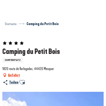
Aller
au
contenu
principal
Startseite
Camping du Petit Bois
Prestataire engagé dans une démarche environnementale
Camping du Petit Bois
CAMPINGPLATZ
1820 route de Kerlagadec, 44420 Mesquer
Anfahrt
Ajouter aux favoris
Teilen