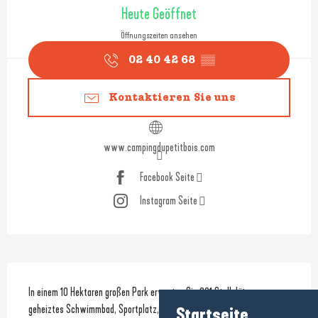
Öffnungszeiten & Kontaktdaten
Heute Geöffnet
Öffnungszeiten ansehen
02 40 42 68
▒▒
Kontaktieren Sie uns
www.campingdupetitbois.com
Facebook Seite
Instagram Seite
Beschreibung
In einem 10 Hektaren großen Park erwarten Sie 231 Stellplätze, 
geheiztes Schwimmbad, Sportplatz, Bar, Restaurant, Animationen für 
Startseite