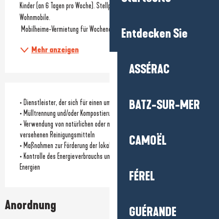
Kinder (an 6 Tagen pro Woche). Stellplätze für Zelte, Wohnwagen und 
Wohnmobile.
 Mobilheime-Vermietung für Wochenenden und ganze Wochen. 
Entdecken Sie
Mehr anzeigen
ASSÉRAC
• Dienstleister, der sich für einen umweltfreundlichen Ansatz einsetzt
BATZ-SUR-MER
• Mülltrennung und/oder Kompostierung für Kunden verfügbar
• Verwendung von natürlichen oder mit einem Umweltzeichen
versehenen Reinigungsmitteln
CAMOËL
• Maßnahmen zur Förderung der lokalen Biodiversität
• Kontrolle des Energieverbrauchs und/oder Nutzung erneuerbarer
Energien
FÉREL
Anordnung
GUÉRANDE