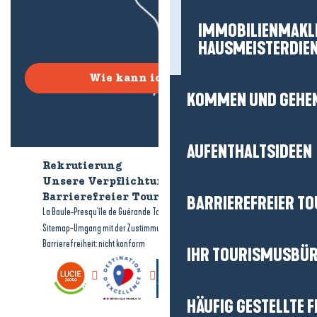
IMMOBILIENMAKL
HAUSMEISTERDIE
Wie kann ich kommen?
KOMMEN UND GEHE
AUFENTHALTSIDEEN
Rekrutierung
Wer sind wir?
Unsere Verpflichtungen
Barrierefreier Tourismus
Broschüren
BARRIEREFREIER T
-
-
La Baule-Presqu'île de Guérande Tourismus
Rechtliche Hinweise
-
-
Sitemap
Umgang mit der Zustimmung
Barrierefreiheit: nicht konform
IHR TOURISMUSBÜ
HÄUFIG GESTELLTE 