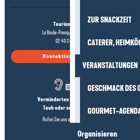
ZUR SNACKZEIT
Tourismusbüro
La Baule-Presqu'île de Guérande
02 40 24 34 44
CATERER, HEIMKÖ
Kontaktieren Sie uns
VERANSTALTUNGEN
GESCHMACK DES 
Vermindertes Hörvermögen?
Taub oder schwerhörig?
GOURMET-AGEND
Rufen Sie uns an in
hier klicken
Organisieren