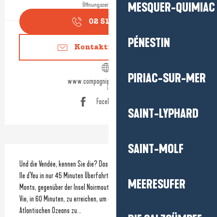
MESQUER-QUIMIAC
Öffnungszeiten ansehen
02 51 60 14
▒▒
PÉNESTIN
Kontaktieren Sie uns
PIRIAC-SUR-MER
www.compagnie-vendeenne.com
Facebook Seite
SAINT-LYPHARD
SAINT-MOLF
Beschreibung
Und die Vendée, kennen Sie die? Das Unternehmen schlägt Ihnen vor, die 
Ile d'Yeu in nur 45 Minuten Überfahrt von Fromentine - La Barre de 
MEERESUFER
Monts, gegenüber der Insel Noirmoutier, und von Saint Gilles Croix de 
Vie, in 60 Minuten, zu erreichen, um eine der magischen Inseln des 
Atlantischen Ozeans zu...