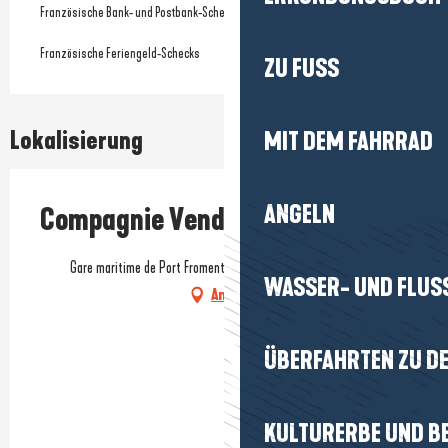
Französische Bank- und Postbank-Schecks
Französische Feriengeld-Schecks
ZU FUSS
Lokalisierung
MIT DEM FAHRRAD
ANGELN
Compagnie Vendéenne
Gare maritime de Port Fromentine, 85550 La Barre-de-Monts
WASSER- UND FLUS
Anfahrt
ÜBERFAHRTEN ZU DE
KULTURERBE UND B