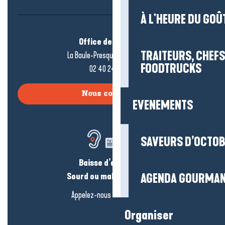
À L'HEURE DU GOÛ
Office de tourisme
TRAITEURS, CHEFS
La Baule-Presqu’île de Guérande
FOODTRUCKS
02 40 24 34 44
Nous contacter
EVENEMENTS
SAVEURS D’OCTO
Baisse d’audition ?
Sourd ou malentendant ?
AGENDA GOURMA
Appelez-nous en
cliquant-ici
Organiser