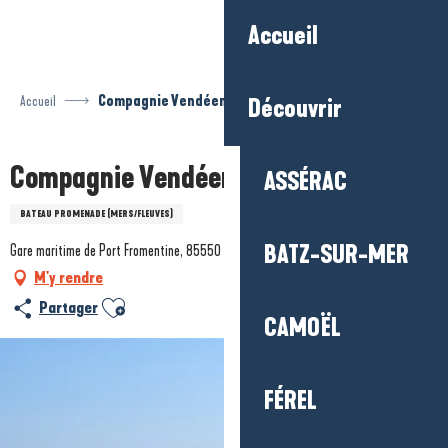
Aller
Accueil
au
contenu
principal
Accueil
Compagnie Vendéenne
Découvrir
Compagnie Vendéenne
ASSÉRAC
BATEAU PROMENADE (MERS/FLEUVES)
BATZ-SUR-MER
Gare maritime de Port Fromentine, 85550 La Barre-de-Monts
M'y rendre
Ajouter aux favoris
Partager
CAMOËL
FÉREL