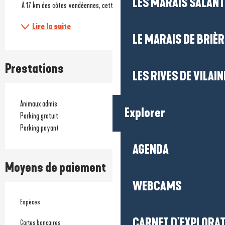
LES MARAIS SALAN
 A 17 km des côtes vendéennes, cette île est...
Lire la suite
LE MARAIS DE BRIÈR
Prestations
LES RIVES DE VILAIN
Animaux admis
Explorer
Parking gratuit
Parking payant
AGENDA
Moyens de paiement
WEBCAMS
Espèces
CARNET D'EXPLORA
Cartes bancaires