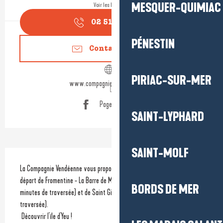
MESQUER-QUIMIAC
Voir les horaires
02 51 60 14
▒▒
PÉNESTIN
Contactez-nous
PIRIAC-SUR-MER
www.compagnie-vendeenne.com
Page Facebook
SAINT-LYPHARD
SAINT-MOLF
Description
La Compagnie Vendéenne vous propose des traversées vers l’Île d’Yeu au 
départ de Fromentine - La Barre de Monts, face à l’Ile de Noirmoutier (45 
BORDS DE MER
minutes de traversée) et de Saint Gilles Croix de Vie (60 minutes de 
traversée).
 Découvrir l'ïle d'Yeu !