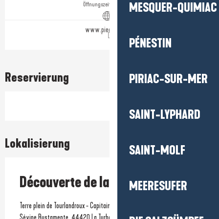
MESQUER-QUIMIAC
Öffnungszeiten ansehen
www.pied-marin.fr
PÉNESTIN
Reservierung
PIRIAC-SUR-MER
SAINT-LYPHARD
Lokalisierung
SAINT-MOLF
Découverte de la voile en famille
MEERESUFER
Terre plein de Tourlandroux - Capitainerie, Port de plaisance - Quai
Sévine Bustamente, 44420 La Turballe