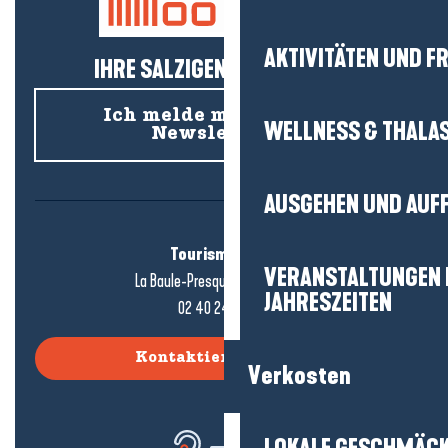
AKTIVITÄTEN UND FR
IHRE SALZIGEN NEUIGKEITEN!
Ich melde mich für den
WELLNESS & THALA
Newsletter an
AUSGEHEN UND AUF
Tourismusbüro
VERANSTALTUNGEN I
La Baule-Presqu'île de Guérande
JAHRESZEITEN
02 40 24 34 44
Kontaktieren Sie uns
Verkosten