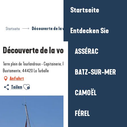
Aller
Startseite
au
contenu
principal
Startseite
Découverte de la voile en famille
Entdecken Sie
Découverte de la voile en famille
ASSÉRAC
Terre plein de Tourlandroux - Capitainerie, Port de plaisance - Quai Sévine
Bustamente, 44420 La Turballe
BATZ-SUR-MER
Anfahrt
Ajouter aux favoris
Teilen
CAMOËL
FÉREL