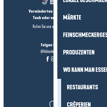
LOKALE GESCHMÄC
Vermindertes Hörvermögen?
MÄRKTE
Taub oder schwerhörig?
Rufen Sie uns an in
hier klicken
FEINSCHMECKERGE
Folgen Sie uns!
@labauleguérande
PRODUZENTEN
WO KANN MAN ESSE
RESTAURANTS
CRÊPERIEN