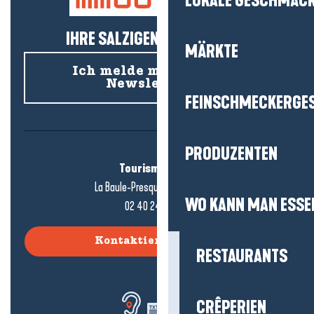
LOKALE GESCHMÄC
IHRE SALZIGEN NEUIGKEITEN!
MÄRKTE
Ich melde mich für den
Newsletter an
FEINSCHMECKERGE
PRODUZENTEN
Tourismusbüro
La Baule-Presqu'île de Guérande
WO KANN MAN ESSE
02 40 24 34 44
Kontaktieren Sie uns
RESTAURANTS
CRÊPERIEN