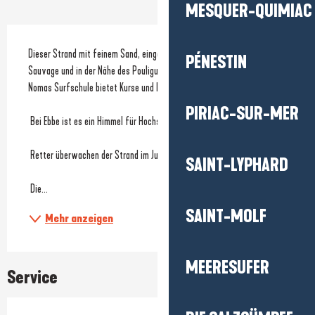
MESQUER-QUIMIAC
Beschreibung
Dieser Strand mit feinem Sand, eingebettet in die Felsen der Côte 
PÉNESTIN
Sauvage und in der Nähe des Pouliguen, ist ideal für alle Jahreszeiten. 
Nomas Surfschule bietet Kurse und Einführungen an.
PIRIAC-SUR-MER
 Bei Ebbe ist es ein Himmel für Hochseefischerei. 
 Retter überwachen der Strand im Juli and August.
SAINT-LYPHARD
 Die...
SAINT-MOLF
Mehr anzeigen
MEERESUFER
Service