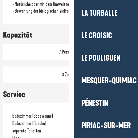
• Natürliche oder mit dem Umweltzeichen versehene Reinigungsmittel
• Bewahrung der biologischen Vielfalt des Standorts
LA TURBALLE
Kapazität
LE CROISIC
7 Person(en)
LE POULIGUEN
3 Zimmer
MESQUER-QUIMIAC
Service
PÉNESTIN
Badezimmer (Badewanne)
Badezimmer (Dusche)
PIRIAC-SUR-MER
separate Toiletten