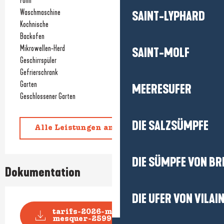
Föhn
Waschmaschine
SAINT-LYPHARD
Kochnische
Backofen
Mikrowellen-Herd
SAINT-MOLF
Geschirrspüler
Gefrierschrank
Garten
MEERESUFER
Geschlossener Garten
DIE SALZSÜMPFE
Alle Leistungen anzeigen
DIE SÜMPFE VON BR
Dokumentation
DIE UFER VON VILAI
tarifs-2026-mme-roblin-
mesquer-2599436