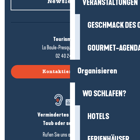
VERANSTALTUNGEN
Newsletter an
GESCHMACK DES 
Tourismusbüro
GOURMET-AGEND
La Baule-Presqu'île de Guérande
02 40 24 34 44
Organisieren
Kontaktieren Sie uns
WO SCHLAFEN?
Vermindertes Hörvermögen?
HOTELS
Taub oder schwerhörig?
Rufen Sie uns an in
hier klicken
FERIENHÄUSER