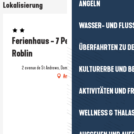
ANGELN
Lokalisierung
WASSER- UND FLUS
Prestataire engagé dans une démarche écoresponsable
Ferienhaus - 7 Personen - Frau
ÜBERFAHRTEN ZU DE
Roblin
2 avenue de St Andrews, Domaine du Golf, 44420 Mesquer
KULTURERBE UND B
Anfahrt
AKTIVITÄTEN UND FR
WELLNESS & THALA