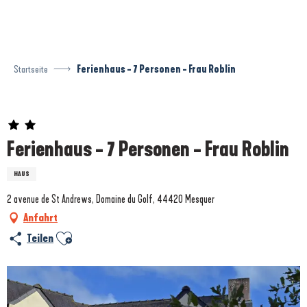
Aller
au
contenu
principal
Startseite
Ferienhaus - 7 Personen - Frau Roblin
Prestataire engagé dans une démarche écoresponsable
Ferienhaus - 7 Personen - Frau Roblin
HAUS
2 avenue de St Andrews, Domaine du Golf, 44420 Mesquer
Anfahrt
Ajouter aux favoris
Teilen