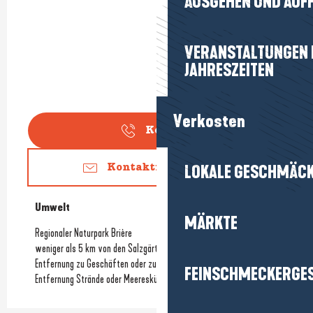
AUSGEHEN UND AUF
VERANSTALTUNGEN I
JAHRESZEITEN
Verkosten
Kontakt
LOKALE GESCHMÄC
Kontaktieren Sie uns
Umwelt
Umwelt
MÄRKTE
Regionaler Naturpark Brière
weniger als 5 km von den Salzgärten entfernt
Entfernung zu Geschäften oder zum Stadtzentrum
(1.9Km)
FEINSCHMECKERGE
Entfernung Strände oder Meeresküste
(1.2Km)