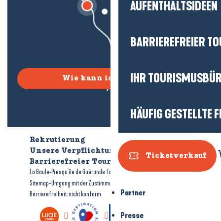
AUFENTHALTSIDEEN
BARRIEREFREIER T
IHR TOURISMUSBÜ
Wie kann ich kommen?
HÄUFIG GESTELLTE 
Rekrutierung
Wer sind wir?
Unsere Verpflichtungen
Ticketverkauf
Barrierefreier Tourismus
Broschüren
-
-
La Baule-Presqu'île de Guérande Tourismus
Rechtliche Hinweise
-
-
Sitemap
Umgang mit der Zustimmung
Partner
Barrierefreiheit: nicht konform
Presse