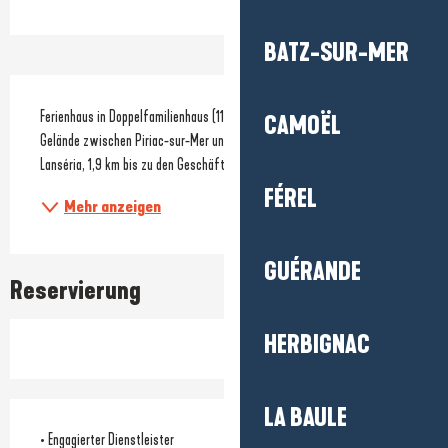
Öffnungszeiten & Kontaktdaten
BATZ-SUR-MER
Beschreibung
Ferienhaus in Doppelfamilienhaus (119 m²) auf ruhigem, privatem 
CAMOËL
Gelände zwischen Piriac-sur-Mer und Quimiac. 1,2 km bis zum Strand 
Lanséria, 1,9 km bis zu den Geschäften von Quimiac.
FÉREL
Mehr anzeigen
GUÉRANDE
Reservierung
HERBIGNAC
LA BAULE
• Engagierter Dienstleister