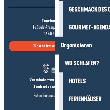
GESCHMACK DES 
Tourismusbüro
GOURMET-AGEND
La Baule-Presqu'île de Guérande
02 40 24 34 44
Organisieren
Kontaktieren Sie uns
WO SCHLAFEN?
Vermindertes Hörvermögen?
HOTELS
Taub oder schwerhörig?
Rufen Sie uns an in
hier klicken
FERIENHÄUSER