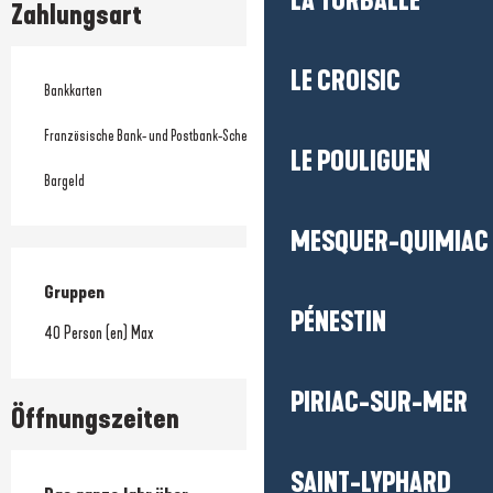
LA TURBALLE
Zahlungsart
LE CROISIC
Bankkarten
Französische Bank- und Postbank-Schecks
LE POULIGUEN
Bargeld
MESQUER-QUIMIAC
Gruppen
Gruppen
PÉNESTIN
40 Person (en) Max
PIRIAC-SUR-MER
Öffnungszeiten
SAINT-LYPHARD