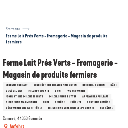
Aller
au
contenu
principal
Startseite
Ferme Lait Prés Verts - Fromagerie - Magasin de produits
fermiers
Ferme Lait Prés Verts - Fromagerie -
Magasin de produits fermiers
LANDWIRTSCHAFT
GESCHÄFT MIT LOKALEN PRIDUKTEN
BRIOCHE / KUCHEN
KÄSE
GEFLÜGEL, EIER
MILCHPRODUKTE
BROT
WURSTWAREN
JOGHURT UND MILCHDESSERTS
MILCH, SAHNE, BUTTER
APFELWEIN, APFELSAFT
SIRUPE UND MARMELADEN
BIERE
GEMÜSE
FRÜCHTE
OBST UND GEMÜSE
SÜSSWAREN UND KONFITÜREN
FLEISCH UND VERARBEITETE PRODUKTE
GETRÄNKE
Cannevé, 44350 Guérande
Anfahrt