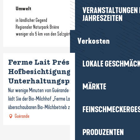
Umwelt
Umwelt
VERANSTALTUNGEN I
JAHRESZEITEN
in ländlicher Gegend
Regionaler Naturpark Brière
weniger als 5 km von den Salzgärten entfernt
Verkosten
Ferme Lait Prés Verts -
LOKALE GESCHMÄC
Hofbesichtigung und
Unterhaltungsprogramm
MÄRKTE
Nur wenige Minuten von Guérande und La Baule-Escoublac entfernt
lädt Sie der Bio-Milchhof „Ferme Lait Prés Verts“ ein, einen
überschaubaren Bio-Milchbetrieb zu...
FEINSCHMECKERGE
Guérande
PRODUZENTEN