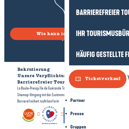
BARRIEREFREIER T
IHR TOURISMUSBÜ
Wie kann ich kommen?
HÄUFIG GESTELLTE 
Rekrutierung
Wer sind wir?
Unsere Verpflichtungen
Ticketverkauf
Barrierefreier Tourismus
Broschüren
-
-
La Baule-Presqu'île de Guérande Tourismus
Rechtliche Hinweise
-
-
Sitemap
Umgang mit der Zustimmung
Partner
Barrierefreiheit: nicht konform
Presse
Gruppen