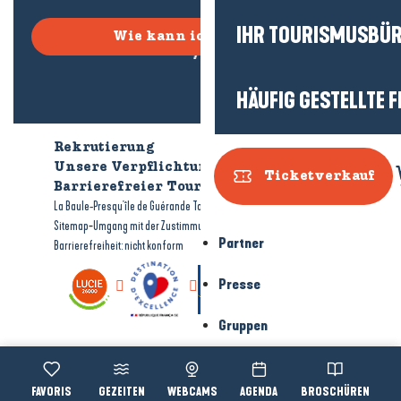
IHR TOURISMUSBÜ
Wie kann ich kommen?
HÄUFIG GESTELLTE 
Rekrutierung
Wer sind wir?
Unsere Verpflichtungen
Ticketverkauf
Barrierefreier Tourismus
Broschüren
-
-
La Baule-Presqu'île de Guérande Tourismus
Rechtliche Hinweise
-
-
Sitemap
Umgang mit der Zustimmung
Partner
Barrierefreiheit: nicht konform
Presse
Gruppen
Voir les favoris
GEZEITEN
WEBCAMS
AGENDA
BROSCHÜREN
Accessibi
Suche