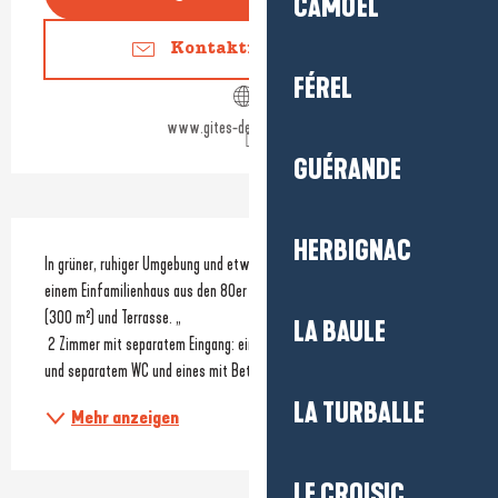
CAMOËL
Kontaktieren Sie uns
FÉREL
www.gites-de-france-44.fr
GUÉRANDE
Beschreibung
HERBIGNAC
In grüner, ruhiger Umgebung und etwas ab vom Strand. Gästezimmer in 
einem Einfamilienhaus aus den 80er Jahren mit geschlossenem Garten 
(300 m²) und Terrasse. „
LA BAULE
 2 Zimmer mit separatem Eingang: eines mit Bett von 160 x 200 mit Bad 
und separatem WC und eines mit Bett von 160 x 200, Lavabo und...
LA TURBALLE
Mehr anzeigen
LE CROISIC