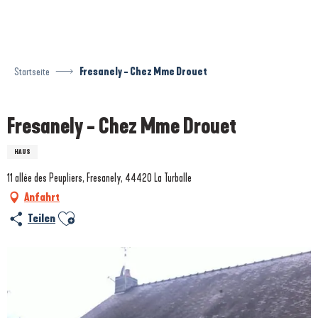
Aller
au
contenu
principal
Startseite
Fresanely - Chez Mme Drouet
Fresanely - Chez Mme Drouet
HAUS
11 allée des Peupliers, Fresanely, 44420 La Turballe
Anfahrt
Ajouter aux favoris
Teilen