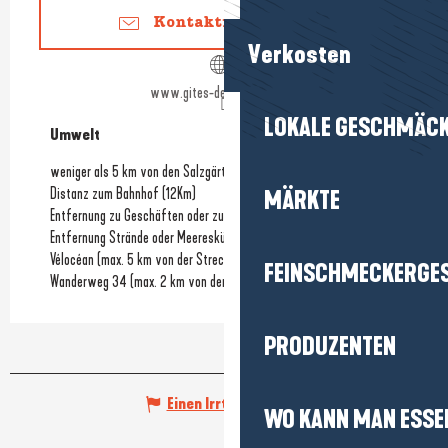
Kontaktieren Sie uns
Verkosten
www.gites-de-france-44.fr
LOKALE GESCHMÄC
Umwelt
Umwelt
weniger als 5 km von den Salzgärten entfernt
Distanz zum Bahnhof
(12Km)
MÄRKTE
Entfernung zu Geschäften oder zum Stadtzentrum
(1.5Km)
Entfernung Strände oder Meeresküste
(1.8Km)
Vélocéan (max. 5 km von der Strecke entfernt)
FEINSCHMECKERGE
Wanderweg 34 (max. 2 km von der Strecke entfernt)
PRODUZENTEN
Einen Irrtum angeben
WO KANN MAN ESSE