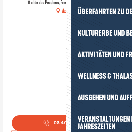
11 allée des Peupliers, Fresanely, 44420 La Turballe
ÜBERFAHRTEN ZU DE
Anfahrt
KULTURERBE UND B
AKTIVITÄTEN UND FR
WELLNESS & THALA
AUSGEHEN UND AUF
VERANSTALTUNGEN I
02 40 62 87
▒▒
JAHRESZEITEN