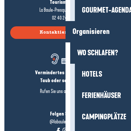
Tourismusbüro
GOURMET-AGEND
La Baule-Presqu'île de Guérande
02 40 24 34 44
Organisieren
Kontaktieren Sie uns
WO SCHLAFEN?
Vermindertes Hörvermögen?
HOTELS
Taub oder schwerhörig?
Rufen Sie uns an in
hier klicken
FERIENHÄUSER
Folgen Sie uns!
CAMPINGPLÄTZE
@labauleguérande