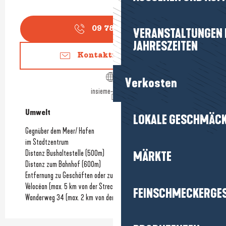
09 78 80 68
▒▒
VERANSTALTUNGEN I
JAHRESZEITEN
Kontaktieren Sie uns
Verkosten
insieme-gelato.fr
Umwelt
Umwelt
LOKALE GESCHMÄC
Gegnüber dem Meer/ Hafen
im Stadtzentrum
Distanz Bushaltestelle
(500m)
MÄRKTE
Distanz zum Bahnhof
(600m)
Entfernung zu Geschäften oder zum Stadtzentrum
(100m)
Vélocéan (max. 5 km von der Strecke entfernt)
FEINSCHMECKERGE
Wanderweg 34 (max. 2 km von der Strecke entfernt)