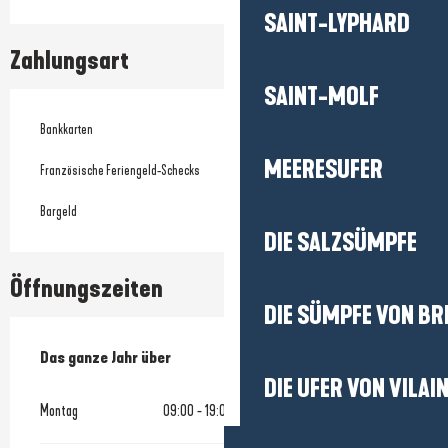
SAINT-LYPHARD
Zahlungsart
SAINT-MOLF
Bankkarten
MEERESUFER
Französische Feriengeld-Schecks
Bargeld
DIE SALZSÜMPFE
Öffnungszeiten
DIE SÜMPFE VON BR
Das ganze Jahr über
Das ganze Jahr über
DIE UFER VON VILAI
Montag
09:00 - 19:00