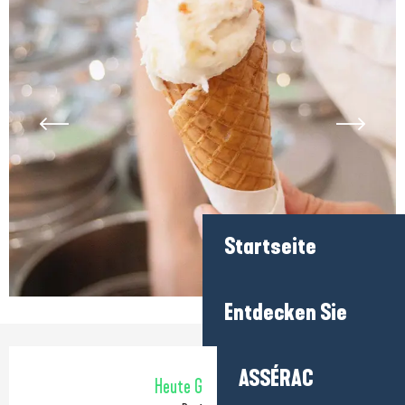
Startseite
Entdecken Sie
Öffnungszeiten & Kontaktdaten
ASSÉRAC
Heute Geöffnet