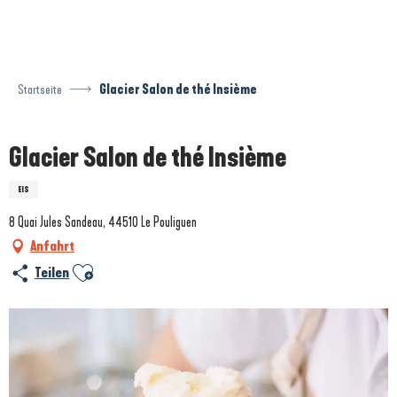
Aller
au
contenu
principal
Startseite
Glacier Salon de thé Insième
Glacier Salon de thé Insième
EIS
8 Quai Jules Sandeau, 44510 Le Pouliguen
Anfahrt
Ajouter aux favoris
Teilen