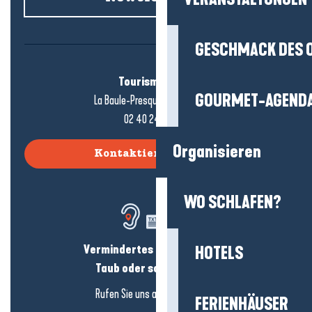
GESCHMACK DES 
Tourismusbüro
GOURMET-AGEND
La Baule-Presqu'île de Guérande
02 40 24 34 44
Organisieren
Kontaktieren Sie uns
WO SCHLAFEN?
Vermindertes Hörvermögen?
HOTELS
Taub oder schwerhörig?
Rufen Sie uns an in
hier klicken
FERIENHÄUSER