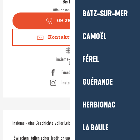
Bis 19:00
Öffnungszeiten ansehen
BATZ-SUR-MER
09 78 80 68
▒▒
CAMOËL
Kontaktieren Sie uns
FÉREL
insieme-gelato.fr
Facebook Seite
GUÉRANDE
Instagram Seite
HERBIGNAC
Beschreibung
Insieme - eine Geschichte voller Leidenschaft für Eiscreme!
LA BAULE
 Zwischen italienischer Tradition und französischem Bäckerhandwerk 