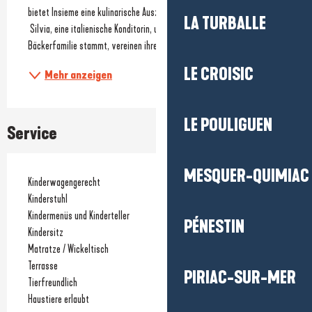
bietet Insieme eine kulinarische Auszeit im Herzen von Le Pouliguen.
LA TURBALLE
 Silvia, eine italienische Konditorin, und Guillaume, der aus einer 
Bäckerfamilie stammt, vereinen ihre...
LE CROISIC
Mehr anzeigen
LE POULIGUEN
Service
MESQUER-QUIMIAC
Kinderwagengerecht
Kinderstuhl
Kindermenüs und Kinderteller
PÉNESTIN
Kindersitz
Matratze / Wickeltisch
Terrasse
PIRIAC-SUR-MER
Tierfreundlich
Haustiere erlaubt