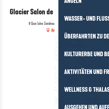
ANGELN
Glacier Salon de thé Insième
WASSER- UND FLUS
8 Quai Jules Sandeau, 44510 Le Pouliguen
Anfahrt
ÜBERFAHRTEN ZU DE
KULTURERBE UND B
AKTIVITÄTEN UND FR
WELLNESS & THALA
AUSGEHEN UND AUF