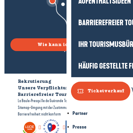
AUFENTHALTSIDEEN
BARRIEREFREIER T
IHR TOURISMUSBÜ
Wie kann ich kommen?
HÄUFIG GESTELLTE 
Rekrutierung
Wer sind wir?
Unsere Verpflichtungen
Ticketverkauf
Barrierefreier Tourismus
Broschüren
-
-
La Baule-Presqu'île de Guérande Tourismus
Rechtliche Hinweise
-
-
Sitemap
Umgang mit der Zustimmung
Partner
Barrierefreiheit: nicht konform
Presse