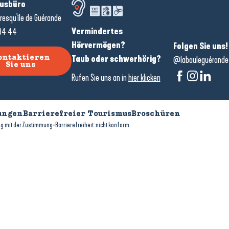
usbüro
resqu'île de Guérande
Vermindertes
34 44
Hörvermögen?
Folgen Sie uns!
Taub oder schwerhörig?
ontaktieren
@labauleguérande
Sie uns
Rufen Sie uns an in
hier klicken
ungen
Barrierefreier Tourismus
Broschüren
-
g mit der Zustimmung
Barrierefreiheit: nicht konform