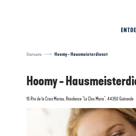
Aller
au
contenu
principal
ENTDE
Startseite
Hoomy - Hausmeisterdienst
Hoomy - Hausmeisterdi
15 Rte de la Croix Moriau, Résidence "Le Clos Morio", 44350 Guérande