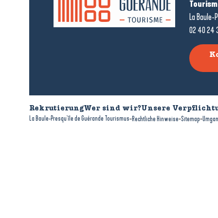
Tourism
La Baule-P
02 40 24 
K
Rekrutierung
Wer sind wir?
Unsere Verpflicht
-
-
-
La Baule-Presqu'île de Guérande Tourismus
Rechtliche Hinweise
Sitemap
Umgan