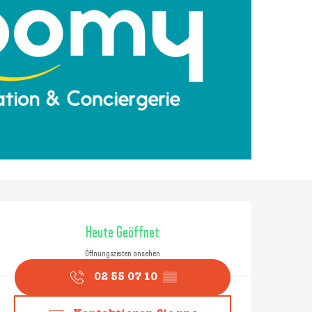
Öffnungszeiten & Konta
Heute Geöffnet
Öffnungszeiten ansehen
02 55 07 10
▒▒